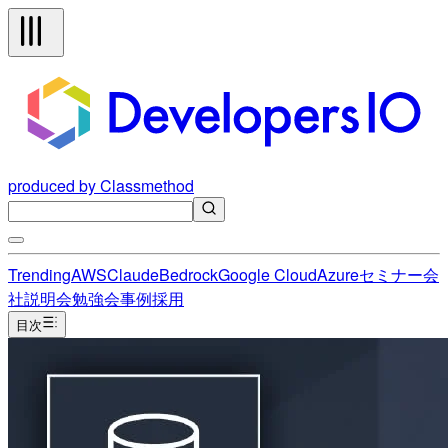
produced by Classmethod
Trending
AWS
Claude
Bedrock
Google Cloud
Azure
セミナー
会
社説明会
勉強会
事例
採用
目次