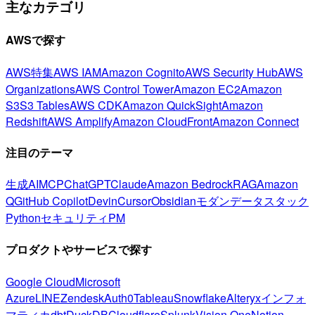
主なカテゴリ
AWSで探す
AWS特集
AWS IAM
Amazon Cognito
AWS Security Hub
AWS
Organizations
AWS Control Tower
Amazon EC2
Amazon
S3
S3 Tables
AWS CDK
Amazon QuickSight
Amazon
Redshift
AWS Amplify
Amazon CloudFront
Amazon Connect
注目のテーマ
生成AI
MCP
ChatGPT
Claude
Amazon Bedrock
RAG
Amazon
Q
GitHub Copilot
Devin
Cursor
Obsidian
モダンデータスタック
Python
セキュリティ
PM
プロダクトやサービスで探す
Google Cloud
Microsoft
Azure
LINE
Zendesk
Auth0
Tableau
Snowflake
Alteryx
インフォ
マティカ
dbt
DuckDB
Cloudflare
Splunk
Vision One
Notion