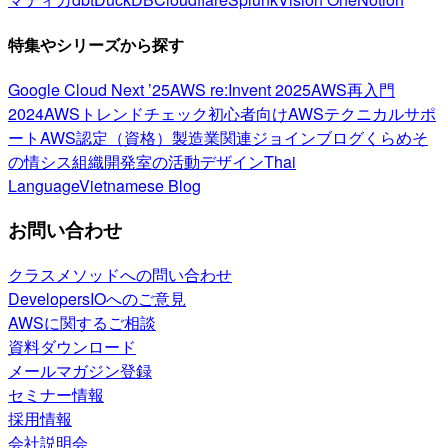
特集やシリーズから探す
Google Cloud Next ’25
AWS re:Invent 2025
AWS再入門
2024
AWSトレンドチェック
初心者向け
AWSテクニカルサポ
ート
AWS認定（資格）
製造業関連
ジョインブログ
くらめそ
の情シス
組織開発室の活動
デザイン
Thai
Language
Vietnamese Blog
お問い合わせ
クラスメソッドへの問い合わせ
DevelopersIOへのご意見
AWSに関するご相談
資料ダウンロード
メールマガジン登録
セミナー情報
採用情報
会社説明会