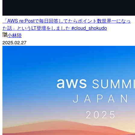
「AWS re:Postで毎日回答してたらポイント数世界一になっ
た話」というLT登壇をしました #cloud_shokudo
小林陸
2025.02.27