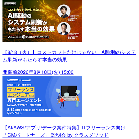
【8/18（火）】コストカットだけじゃない！AI駆動のシステ
ム刷新がもたらす本当の効果
開催前
2026年8月18日(火) 15:00
【AI/AWS/アプリ/データ案件特集】ITフリーランス向け
「CMパートナーズ」 説明会 by クラスメソッド