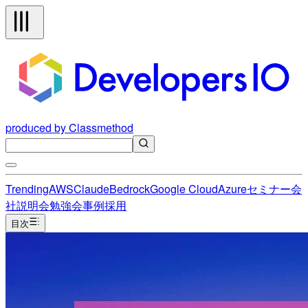
produced by Classmethod
Trending
AWS
Claude
Bedrock
Google Cloud
Azure
セミナー
会
社説明会
勉強会
事例
採用
目次