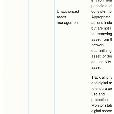
periodic and
Unauthorized
consistent ba
asset
Appropriate
management
actions includ
but are not li
to, removing 
asset from th
network,
quarantining 
asset, or den
connectivity t
asset.
Track all phys
and digital as
to ensure pro
use and
protection.
Monitor statu
digital assets 