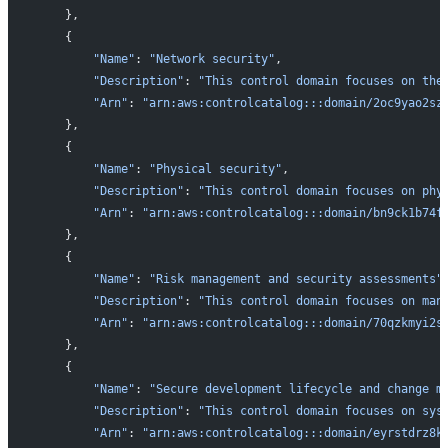
    },
    {
        "Name"
: 
"Network security"
,
        "Description"
: 
"This control domain focuses on the
        "Arn"
: 
"arn:aws:controlcatalog:::domain/2oc9yao2sz
    },
    {
        "Name"
: 
"Physical security"
,
        "Description"
: 
"This control domain focuses on phy
        "Arn"
: 
"arn:aws:controlcatalog:::domain/bn9ck1b74f
    },
    {
        "Name"
: 
"Risk management and security assessments"
        "Description"
: 
"This control domain focuses on man
        "Arn"
: 
"arn:aws:controlcatalog:::domain/70qzkmyi2s
    },
    {
        "Name"
: 
"Secure development lifecycle and change m
        "Description"
: 
"This control domain focuses on sys
        "Arn"
: 
"arn:aws:controlcatalog:::domain/eyrstdrz8k