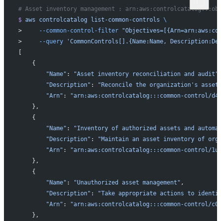
# Asset inventory management : arn:aws:controlcatalog::
$
 aws
 controlcatalog
 list-common-controls
 \
>     
--common-control-filter
 "Objectives=[{Arn=arn:aws:co
>     
--query
 'CommonControls[].{Name:Name, Description:De
[
    {
        "Name"
: 
"Asset inventory reconciliation and audit"
        "Description"
: 
"Reconcile the organization's asset
        "Arn"
: 
"arn:aws:controlcatalog:::common-control/d4
    },
    {
        "Name"
: 
"Inventory of authorized assets and automa
        "Description"
: 
"Maintain an asset inventory of org
        "Arn"
: 
"arn:aws:controlcatalog:::common-control/1u
    },
    {
        "Name"
: 
"Unauthorized asset management"
,
        "Description"
: 
"Take appropriate actions to identi
        "Arn"
: 
"arn:aws:controlcatalog:::common-control/c0
    },