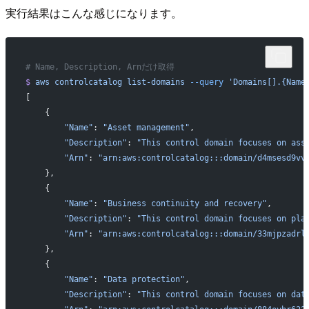
実行結果はこんな感じになります。
# Name, Description, Arnだけ取得
$
 aws
 controlcatalog
 list-domains
 --query
 'Domains[].{Name
[
    {
        "Name"
: 
"Asset management"
,
        "Description"
: 
"This control domain focuses on ass
        "Arn"
: 
"arn:aws:controlcatalog:::domain/d4msesd9vv
    },
    {
        "Name"
: 
"Business continuity and recovery"
,
        "Description"
: 
"This control domain focuses on pla
        "Arn"
: 
"arn:aws:controlcatalog:::domain/33mjpzadrl
    },
    {
        "Name"
: 
"Data protection"
,
        "Description"
: 
"This control domain focuses on dat