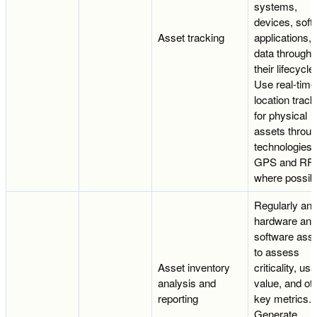
systems,
devices, soft
Asset tracking
applications,
data througho
their lifecycle.
Use real-time
location track
for physical
assets throu
technologies l
GPS and RF
where possibl
Regularly an
hardware and
software ass
to assess
Asset inventory
criticality, us
analysis and
value, and ot
reporting
key metrics.
Generate