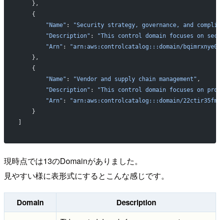
    },
    {
        "Name"
: 
"Security strategy, governance, and compli
        "Description"
: 
"This control domain focuses on sec
        "Arn"
: 
"arn:aws:controlcatalog:::domain/bqimrxnye0
    },
    {
        "Name"
: 
"Vendor and supply chain management"
,
        "Description"
: 
"This control domain focuses on pro
        "Arn"
: 
"arn:aws:controlcatalog:::domain/22ctir35fm
    }
]
現時点では13のDomainがありました。
見やすい様に表形式にするとこんな感じです。
Domain
Description