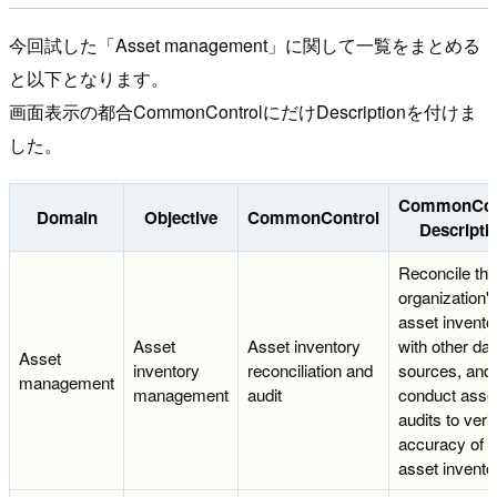
今回試した「Asset management」に関して一覧をまとめる
と以下となります。
画面表示の都合CommonControlにだけDescriptionを付けま
した。
CommonCon
Domain
Objective
CommonControl
Descripti
Reconcile the
organization'
asset invento
Asset
Asset inventory
with other dat
Asset
inventory
reconciliation and
sources, and
management
management
audit
conduct asse
audits to veri
accuracy of t
asset invento