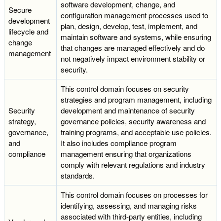
software development, change, and
Secure
configuration management processes used to
development
plan, design, develop, test, implement, and
lifecycle and
maintain software and systems, while ensuring
change
that changes are managed effectively and do
management
not negatively impact environment stability or
security.
This control domain focuses on security
strategies and program management, including
Security
development and maintenance of security
strategy,
governance policies, security awareness and
governance,
training programs, and acceptable use policies.
and
It also includes compliance program
compliance
management ensuring that organizations
comply with relevant regulations and industry
standards.
This control domain focuses on processes for
identifying, assessing, and managing risks
associated with third-party entities, including