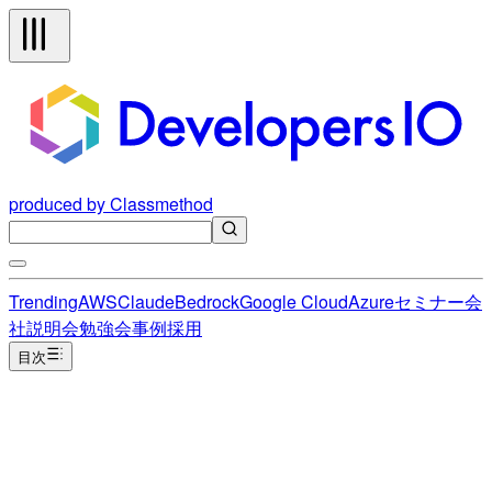
produced by Classmethod
Trending
AWS
Claude
Bedrock
Google Cloud
Azure
セミナー
会
社説明会
勉強会
事例
採用
目次