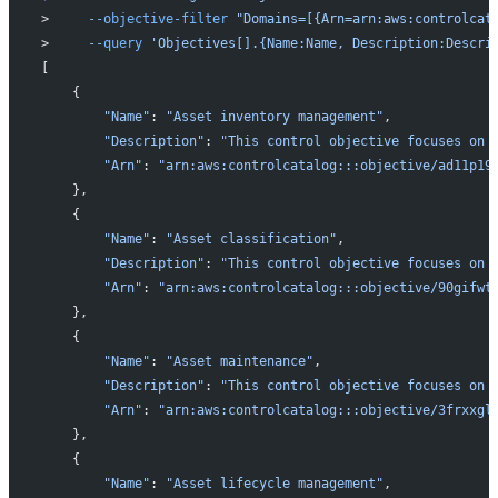
>     
--objective-filter
 "Domains=[{Arn=arn:aws:controlcat
>     
--query
 'Objectives[].{Name:Name, Description:Descri
[
    {
        "Name"
: 
"Asset inventory management"
,
        "Description"
: 
"This control objective focuses on 
        "Arn"
: 
"arn:aws:controlcatalog:::objective/ad11p19
    },
    {
        "Name"
: 
"Asset classification"
,
        "Description"
: 
"This control objective focuses on 
        "Arn"
: 
"arn:aws:controlcatalog:::objective/90gifwt
    },
    {
        "Name"
: 
"Asset maintenance"
,
        "Description"
: 
"This control objective focuses on 
        "Arn"
: 
"arn:aws:controlcatalog:::objective/3frxxgl
    },
    {
        "Name"
: 
"Asset lifecycle management"
,