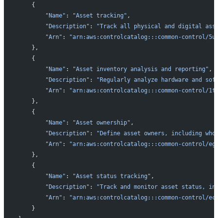
    {
        "Name"
: 
"Asset tracking"
,
        "Description"
: 
"Track all physical and digital ass
        "Arn"
: 
"arn:aws:controlcatalog:::common-control/5u
    },
    {
        "Name"
: 
"Asset inventory analysis and reporting"
,
        "Description"
: 
"Regularly analyze hardware and sof
        "Arn"
: 
"arn:aws:controlcatalog:::common-control/1t
    },
    {
        "Name"
: 
"Asset ownership"
,
        "Description"
: 
"Define asset owners, including who
        "Arn"
: 
"arn:aws:controlcatalog:::common-control/eg
    },
    {
        "Name"
: 
"Asset status tracking"
,
        "Description"
: 
"Track and monitor asset status, in
        "Arn"
: 
"arn:aws:controlcatalog:::common-control/ec
    }