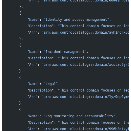
        "Arn"
: 
"arn:aws:controlcatalog:::domain/884eyhr622
    },
    {
        "Name"
: 
"Identity and access management"
,
        "Description"
: 
"This control domain focuses on ide
        "Arn"
: 
"arn:aws:controlcatalog:::domain/avh1ncrx6o
    },
    {
        "Name"
: 
"Incident management"
,
        "Description"
: 
"This control domain focuses on inc
        "Arn"
: 
"arn:aws:controlcatalog:::domain/acslzu9jr9
    },
    {
        "Name"
: 
"Legal"
,
        "Description"
: 
"This control domain focuses on leg
        "Arn"
: 
"arn:aws:controlcatalog:::domain/1yz9ep0ymk
    },
    {
        "Name"
: 
"Log monitoring and accountability"
,
        "Description"
: 
"This control domain focuses on the
        "Arn"
: 
"arn:aws:controlcatalog:::domain/996b3qixyf