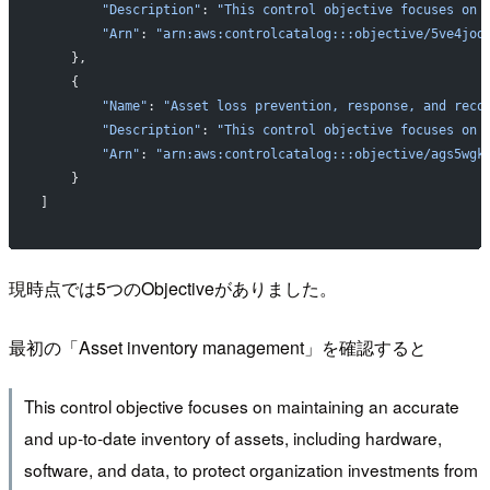
        "Description"
: 
"This control objective focuses on 
        "Arn"
: 
"arn:aws:controlcatalog:::objective/5ve4jod
    },
    {
        "Name"
: 
"Asset loss prevention, response, and reco
        "Description"
: 
"This control objective focuses on 
        "Arn"
: 
"arn:aws:controlcatalog:::objective/ags5wgk
    }
]
現時点では5つのObjectiveがありました。
最初の「Asset inventory management」を確認すると
This control objective focuses on maintaining an accurate
and up-to-date inventory of assets, including hardware,
software, and data, to protect organization investments from