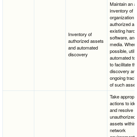
Maintain an a
inventory of
organization
authorized a
existing hard
Inventory of
software, and
authorized assets
media. Wher
and automated
possible, utili
discovery
automated to
to facilitate th
discovery an
ongoing track
of such asset
Take appropri
actions to ide
and resolve
unauthorized
assets within
network
environment 