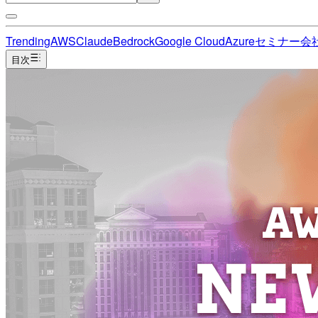
Trending
AWS
Claude
Bedrock
Google Cloud
Azure
セミナー
会
目次