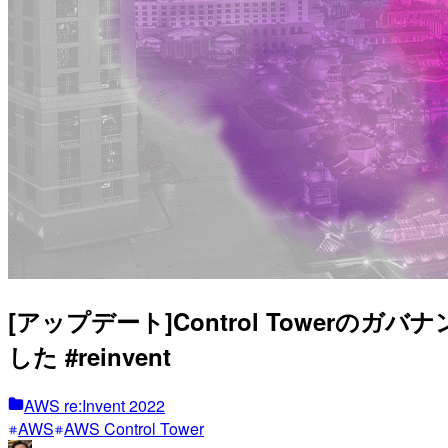
[アップデート]Control Towerの
した #reinvent
AWS re:Invent 2022
AWS
AWS Control Tower