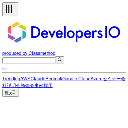
produced by Classmethod
Trending
AWS
Claude
Bedrock
Google Cloud
Azure
セミナー
会
社説明会
勉強会
事例
採用
目次