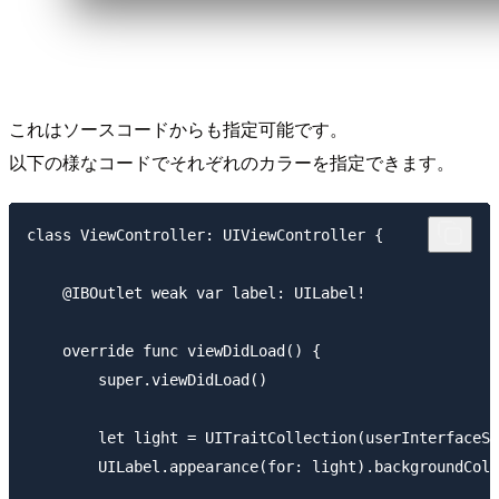
これはソースコードからも指定可能です。
以下の様なコードでそれぞれのカラーを指定できます。
class ViewController: UIViewController {

    @IBOutlet weak var label: UILabel!

    override func viewDidLoad() {

        super.viewDidLoad()

        let light = UITraitCollection(userInterfaceSt
        UILabel.appearance(for: light).backgroundColo