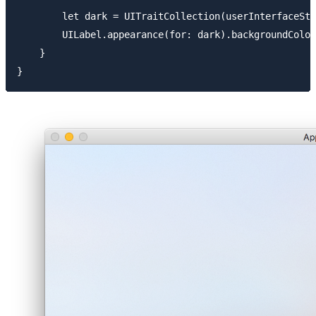
        let dark = UITraitCollection(userInterfaceSty
        UILabel.appearance(for: dark).backgroundColor
    }
