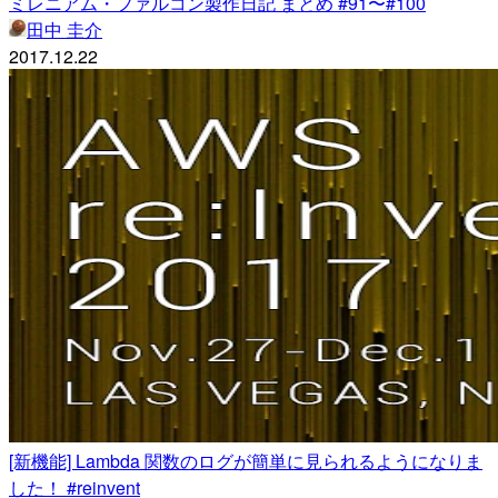
ミレニアム・ファルコン製作日記 まとめ #91〜#100
田中 圭介
2017.12.22
[新機能] Lambda 関数のログが簡単に見られるようになりま
した！ #reinvent