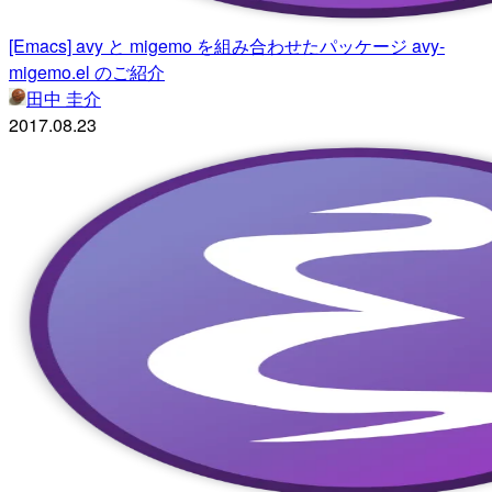
[Emacs] avy と migemo を組み合わせたパッケージ avy-
migemo.el のご紹介
田中 圭介
2017.08.23