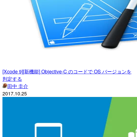
[Xcode 9][新機能] Objective-C のコードで OS バージョンを
判定する
田中 圭介
2017.10.25