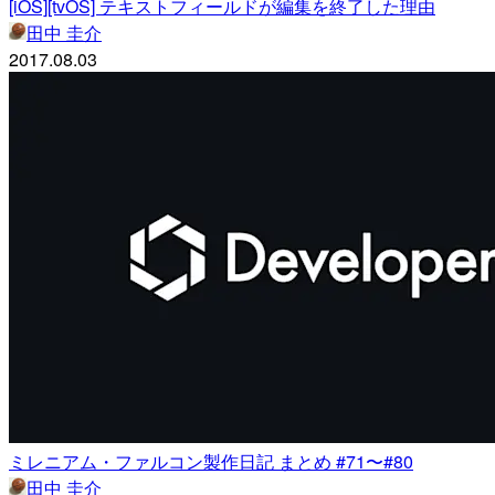
[iOS][tvOS] テキストフィールドが編集を終了した理由
田中 圭介
2017.08.03
ミレニアム・ファルコン製作日記 まとめ #71〜#80
田中 圭介