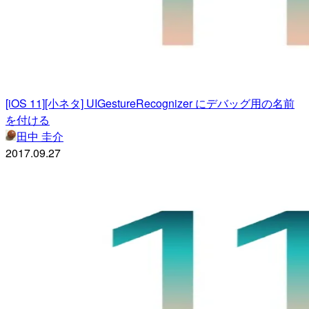
[iOS 11][小ネタ] UIGestureRecognizer にデバッグ用の名前
を付ける
田中 圭介
2017.09.27