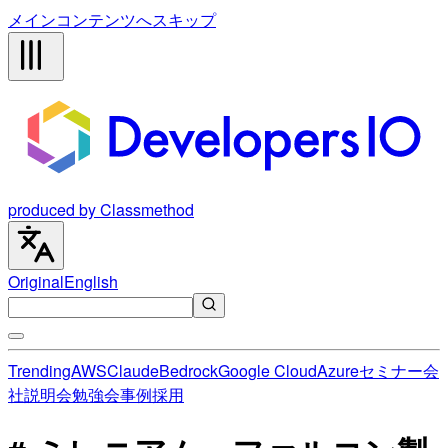
メインコンテンツへスキップ
produced by Classmethod
Original
English
Trending
AWS
Claude
Bedrock
Google Cloud
Azure
セミナー
会
社説明会
勉強会
事例
採用