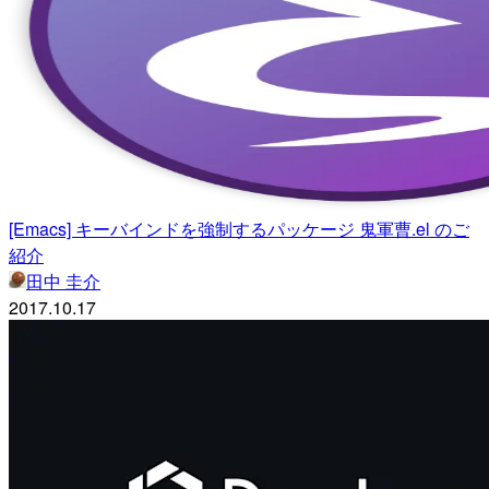
[Emacs] キーバインドを強制するパッケージ 鬼軍曹.el のご
紹介
田中 圭介
2017.10.17