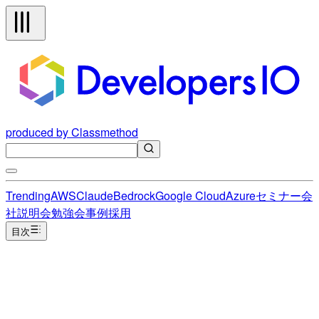
produced by Classmethod
Trending
AWS
Claude
Bedrock
Google Cloud
Azure
セミナー
会
社説明会
勉強会
事例
採用
目次