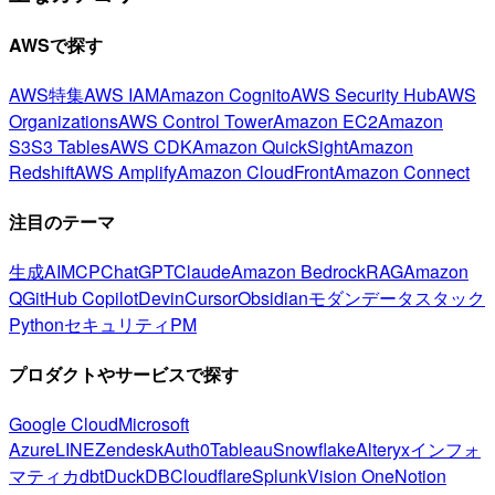
AWSで探す
AWS特集
AWS IAM
Amazon Cognito
AWS Security Hub
AWS
Organizations
AWS Control Tower
Amazon EC2
Amazon
S3
S3 Tables
AWS CDK
Amazon QuickSight
Amazon
Redshift
AWS Amplify
Amazon CloudFront
Amazon Connect
注目のテーマ
生成AI
MCP
ChatGPT
Claude
Amazon Bedrock
RAG
Amazon
Q
GitHub Copilot
Devin
Cursor
Obsidian
モダンデータスタック
Python
セキュリティ
PM
プロダクトやサービスで探す
Google Cloud
Microsoft
Azure
LINE
Zendesk
Auth0
Tableau
Snowflake
Alteryx
インフォ
マティカ
dbt
DuckDB
Cloudflare
Splunk
Vision One
Notion