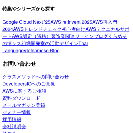
特集やシリーズから探す
Google Cloud Next ’25
AWS re:Invent 2025
AWS再入門
2024
AWSトレンドチェック
初心者向け
AWSテクニカルサポ
ート
AWS認定（資格）
製造業関連
ジョインブログ
くらめそ
の情シス
組織開発室の活動
デザイン
Thai
Language
Vietnamese Blog
お問い合わせ
クラスメソッドへの問い合わせ
DevelopersIOへのご意見
AWSに関するご相談
資料ダウンロード
メールマガジン登録
セミナー情報
採用情報
会社説明会