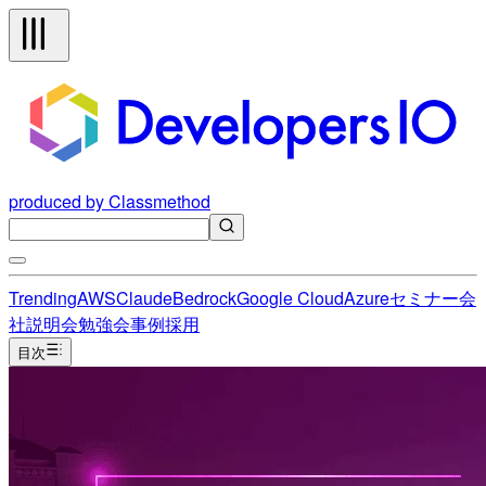
produced by Classmethod
Trending
AWS
Claude
Bedrock
Google Cloud
Azure
セミナー
会
社説明会
勉強会
事例
採用
目次