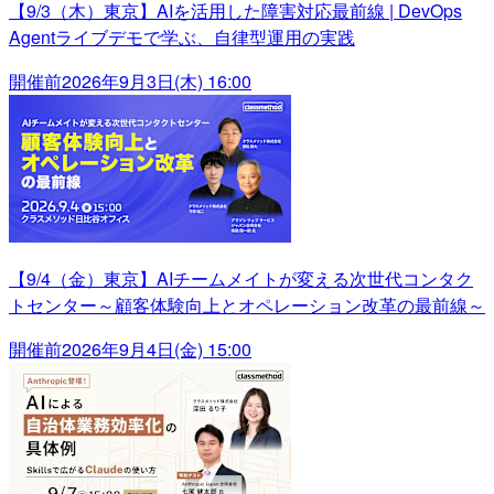
【9/3（木）東京】AIを活用した障害対応最前線 | DevOps
Agentライブデモで学ぶ、自律型運用の実践
開催前
2026年9月3日(木) 16:00
【9/4（金）東京】AIチームメイトが変える次世代コンタク
トセンター～顧客体験向上とオペレーション改革の最前線～
開催前
2026年9月4日(金) 15:00