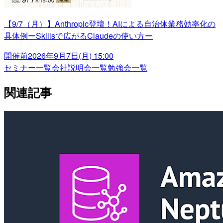
【9/7（月）】Anthropic登壇！AIによる自治体業務効率化の
具体例ーSkillsで広がるClaudeの使い方ー
開催前
2026年9月7日(月) 15:00
セミナー一覧
会社説明会一覧
勉強会一覧
関連記事