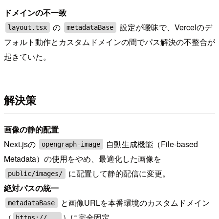
ドメインの不一致
の
設定が曖昧で、Vercelのデ
layout.tsx
metadataBase
フォルト動作とカスタムドメインの間でパス解決の不整合が
起きていた。
解決策
画像の静的配置
Next.jsの
自動生成機能（File-based
opengraph-image
Metadata）の使用をやめ、最適化した画像を
に配置して静的配信に変更。
public/images/
絶対パスの統一
と画像URLを本番環境のカスタムドメイン
metadataBase
（
）に完全固定。
https://...