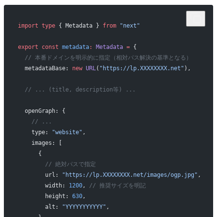
import
 type
 { Metadata } 
from
 "next"
export
 const
 metadata
:
 Metadata
 =
 {
  // 本番ドメインを明示的に指定（相対パス解決の基準となる）
  metadataBase: 
new
 URL
(
"https://lp.XXXXXXXX.net"
),
  // ... (title, description等) ...
  openGraph: {
    // ...
    type: 
"website"
,
    images: [
      {
        // 絶対パスで指定
        url: 
"https://lp.XXXXXXXX.net/images/ogp.jpg"
,
        width: 
1200
, 
// 推奨サイズを明記
        height: 
630
,
        alt: 
"YYYYYYYYYYY"
,