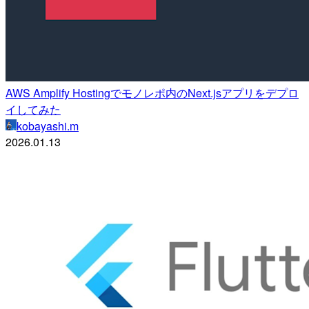
AWS Amplify Hostingでモノレポ内のNext.jsアプリをデプロ
イしてみた
kobayashi.m
2026.01.13