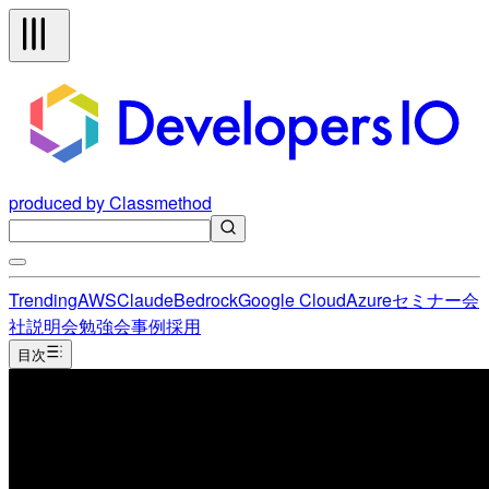
produced by Classmethod
Trending
AWS
Claude
Bedrock
Google Cloud
Azure
セミナー
会
社説明会
勉強会
事例
採用
目次