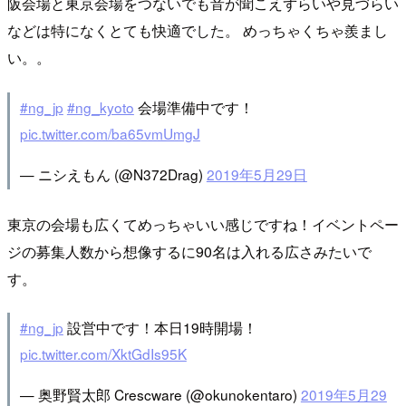
阪会場と東京会場をつないでも音が聞こえずらいや見づらい
などは特になくとても快適でした。 めっちゃくちゃ羨まし
い。。
#ng_jp
#ng_kyoto
会場準備中です！
pic.twitter.com/ba65vmUmgJ
— ニシえもん (@N372Drag)
2019年5月29日
東京の会場も広くてめっちゃいい感じですね！イベントペー
ジの募集人数から想像するに90名は入れる広さみたいで
す。
#ng_jp
設営中です！本日19時開場！
pic.twitter.com/XktGdIs95K
— 奥野賢太郎 Crescware (@okunokentaro)
2019年5月29