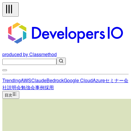
produced by Classmethod
Trending
AWS
Claude
Bedrock
Google Cloud
Azure
セミナー
会
社説明会
勉強会
事例
採用
目次