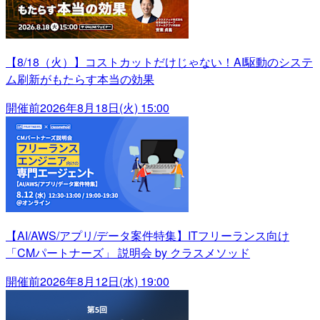
【8/18（火）】コストカットだけじゃない！AI駆動のシステ
ム刷新がもたらす本当の効果
開催前
2026年8月18日(火) 15:00
【AI/AWS/アプリ/データ案件特集】ITフリーランス向け
「CMパートナーズ」 説明会 by クラスメソッド
開催前
2026年8月12日(水) 19:00