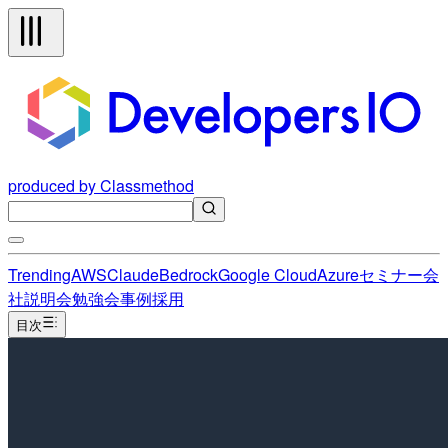
produced by Classmethod
Trending
AWS
Claude
Bedrock
Google Cloud
Azure
セミナー
会
社説明会
勉強会
事例
採用
目次