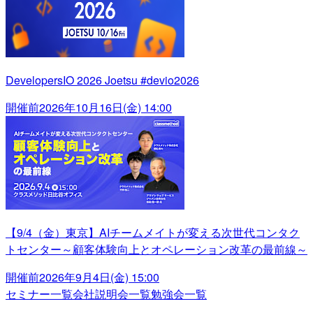
DevelopersIO 2026 Joetsu #devio2026
開催前
2026年10月16日(金) 14:00
【9/4（金）東京】AIチームメイトが変える次世代コンタク
トセンター～顧客体験向上とオペレーション改革の最前線～
開催前
2026年9月4日(金) 15:00
セミナー一覧
会社説明会一覧
勉強会一覧