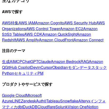
主なカテゴリ
AWSで探す
AWS特集
AWS IAM
Amazon Cognito
AWS Security Hub
AWS
Organizations
AWS Control Tower
Amazon EC2
Amazon
S3
S3 Tables
AWS CDK
Amazon QuickSight
Amazon
Redshift
AWS Amplify
Amazon CloudFront
Amazon Connect
注目のテーマ
生成AI
MCP
ChatGPT
Claude
Amazon Bedrock
RAG
Amazon
Q
GitHub Copilot
Devin
Cursor
Obsidian
モダンデータスタック
Python
セキュリティ
PM
プロダクトやサービスで探す
Google Cloud
Microsoft
Azure
LINE
Zendesk
Auth0
Tableau
Snowflake
Alteryx
インフォ
マティカ
dbt
DuckDB
Cloudflare
Splunk
Vision One
Notion