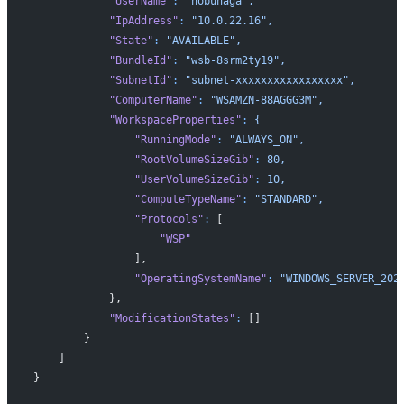
            "UserName"
:
 "nobunaga",
            "IpAddress"
:
 "10.0.22.16",
            "State"
:
 "AVAILABLE",
            "BundleId"
:
 "wsb-8srm2ty19",
            "SubnetId"
:
 "subnet-xxxxxxxxxxxxxxxxx",
            "ComputerName"
:
 "WSAMZN-88AGGG3M",
            "WorkspaceProperties"
:
 {
                "RunningMode"
:
 "ALWAYS_ON",
                "RootVolumeSizeGib"
:
 80,
                "UserVolumeSizeGib"
:
 10,
                "ComputeTypeName"
:
 "STANDARD",
                "Protocols"
:
 [
                    "WSP"
                ],
                "OperatingSystemName"
:
 "WINDOWS_SERVER_202
            },
            "ModificationStates"
:
 []
        }
    ]
}