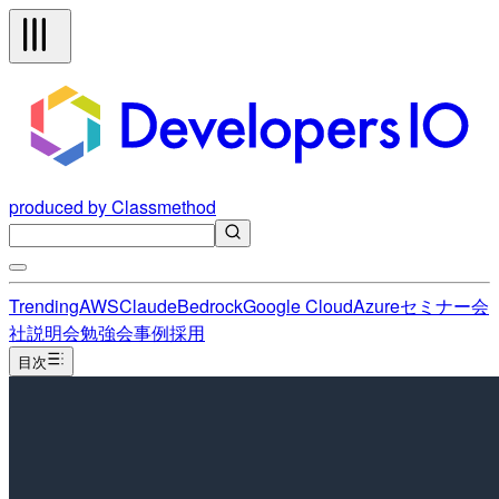
produced by Classmethod
Trending
AWS
Claude
Bedrock
Google Cloud
Azure
セミナー
会
社説明会
勉強会
事例
採用
目次