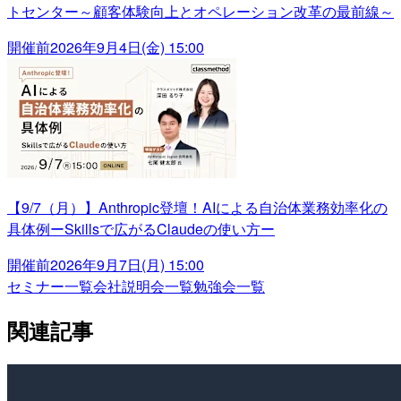
トセンター～顧客体験向上とオペレーション改革の最前線～
開催前
2026年9月4日(金) 15:00
【9/7（月）】Anthropic登壇！AIによる自治体業務効率化の
具体例ーSkillsで広がるClaudeの使い方ー
開催前
2026年9月7日(月) 15:00
セミナー一覧
会社説明会一覧
勉強会一覧
関連記事