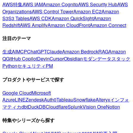
AWS特集
AWS IAM
Amazon Cognito
AWS Security Hub
AWS
Organizations
AWS Control Tower
Amazon EC2
Amazon
S3
S3 Tables
AWS CDK
Amazon QuickSight
Amazon
Redshift
AWS Amplify
Amazon CloudFront
Amazon Connect
注目のテーマ
生成AI
MCP
ChatGPT
Claude
Amazon Bedrock
RAG
Amazon
Q
GitHub Copilot
Devin
Cursor
Obsidian
モダンデータスタック
Python
セキュリティ
PM
プロダクトやサービスで探す
Google Cloud
Microsoft
Azure
LINE
Zendesk
Auth0
Tableau
Snowflake
Alteryx
インフォ
マティカ
dbt
DuckDB
Cloudflare
Splunk
Vision One
Notion
特集やシリーズから探す