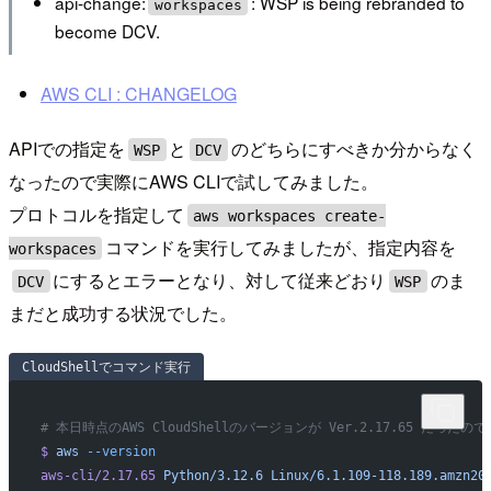
api-change:
: WSP is being rebranded to
workspaces
become DCV.
AWS CLI : CHANGELOG
APIでの指定を
と
のどちらにすべきか分からなく
WSP
DCV
なったので実際にAWS CLIで試してみました。
プロトコルを指定して
aws workspaces create-
コマンドを実行してみましたが、指定内容を
workspaces
にするとエラーとなり、対して従来どおり
のま
DCV
WSP
まだと成功する状況でした。
CloudShellでコマンド実行
# 本日時点のAWS CloudShellのバージョンが Ver.2.17.65 だった
$
 aws
 --version
aws-cli/2.17.65
 Python/3.12.6
 Linux/6.1.109-118.189.amzn20