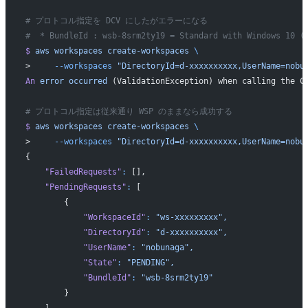
# プロトコル指定を DCV にしたがエラーになる
#  * BundleId : wsb-8srm2ty19 = Standard with Windows 10 (
$
 aws
 workspaces
 create-workspaces
 \
>     
--workspaces
 "DirectoryId=d-xxxxxxxxxx,UserName=nobu
An
 error
 occurred
 (ValidationException) when calling the C
# プロトコル指定は従来通り WSP のままなら成功する
$
 aws
 workspaces
 create-workspaces
 \
>     
--workspaces
 "DirectoryId=d-xxxxxxxxxx,UserName=nobu
{
    "FailedRequests"
:
 [],
    "PendingRequests"
:
 [
        {
            "WorkspaceId"
:
 "ws-xxxxxxxxx",
            "DirectoryId"
:
 "d-xxxxxxxxxx",
            "UserName"
:
 "nobunaga",
            "State"
:
 "PENDING",
            "BundleId"
:
 "wsb-8srm2ty19"
        }