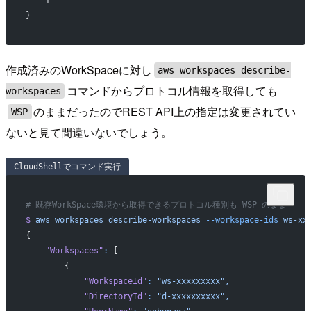
    ]
}
作成済みのWorkSpaceに対し
aws workspaces describe-
コマンドからプロトコル情報を取得しても
workspaces
のままだったのでREST API上の指定は変更されてい
WSP
ないと見て間違いないでしょう。
CloudShellでコマンド実行
# 既存WorkSpace環境から取得できるプロトコル種別も WSP のまま
$
 aws
 workspaces
 describe-workspaces
 --workspace-ids
 ws-xx
{
    "Workspaces"
:
 [
        {
            "WorkspaceId"
:
 "ws-xxxxxxxxx",
            "DirectoryId"
:
 "d-xxxxxxxxxx",