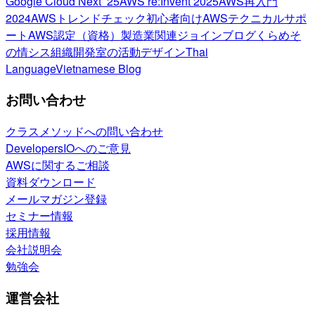
Google Cloud Next ’25
AWS re:Invent 2025
AWS再入門
2024
AWSトレンドチェック
初心者向け
AWSテクニカルサポ
ート
AWS認定（資格）
製造業関連
ジョインブログ
くらめそ
の情シス
組織開発室の活動
デザイン
Thai
Language
Vietnamese Blog
お問い合わせ
クラスメソッドへの問い合わせ
DevelopersIOへのご意見
AWSに関するご相談
資料ダウンロード
メールマガジン登録
セミナー情報
採用情報
会社説明会
勉強会
運営会社