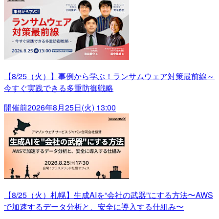
【8/25（火）】事例から学ぶ！ランサムウェア対策最前線～
今すぐ実践できる多重防御戦略
開催前
2026年8月25日(火) 13:00
【8/25（火）札幌】生成AIを“会社の武器”にする方法〜AWS
で加速するデータ分析と、安全に導入する仕組み〜