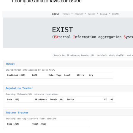
1.compute.amazonaws.com:8000