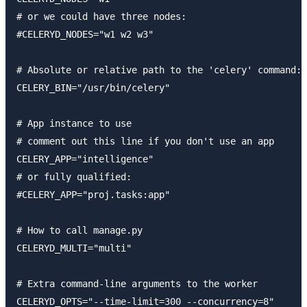
# or we could have three nodes:

#CELERYD_NODES="w1 w2 w3"

# Absolute or relative path to the 'celery' command:

CELERY_BIN="/usr/bin/celery"

# App instance to use

# comment out this line if you don't use an app

CELERY_APP="intelligence"

# or fully qualified:

#CELERY_APP="proj.tasks:app"

# How to call manage.py

CELERYD_MULTI="multi"

# Extra command-line arguments to the worker

CELERYD_OPTS="--time-limit=300 --concurrency=8"
