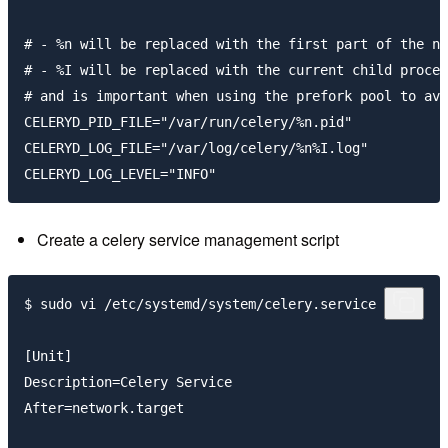
# - %n will be replaced with the first part of the no
# - %I will be replaced with the current child proces
# and is important when using the prefork pool to avo
CELERYD_PID_FILE="/var/run/celery/%n.pid"

CELERYD_LOG_FILE="/var/log/celery/%n%I.log"

Create a celery service management script
$ sudo vi /etc/systemd/system/celery.service

[Unit]

Description=Celery Service

After=network.target
