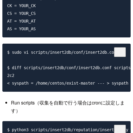
CK = YOUR_CK

CS = YOUR_CS

AT = YOUR_AT

$ sudo vi scripts/insert2db/conf/insert2db.conf

$ diff scripts/insert2db/conf/insert2db.conf scripts/
2c2

Run scripts（収集を自動で行う場合はcronに設定しま
す）
$ python3 scripts/insert2db/reputation/insert2db.py
