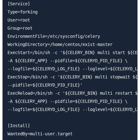
[Service]

Type=forking

User=root

Group=root

EnvironmentFile=/etc/sysconfig/celery

WorkingDirectory=/home/centos/exist-master

ExecStart=/bin/sh -c '${CELERY_BIN} multi start ${CEL
-A ${CELERY_APP} --pidfile=${CELERYD_PID_FILE} \

--logfile=${CELERYD_LOG_FILE} --loglevel=${CELERYD_LO
ExecStop=/bin/sh -c '${CELERY_BIN} multi stopwait ${C
--pidfile=${CELERYD_PID_FILE}'

ExecReload=/bin/sh -c '${CELERY_BIN} multi restart ${
-A ${CELERY_APP} --pidfile=${CELERYD_PID_FILE} \

--logfile=${CELERYD_LOG_FILE} --loglevel=${CELERYD_LO
[Install]
