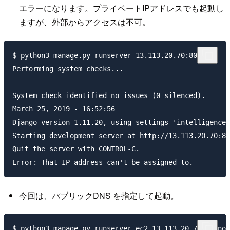
エラーになります。プライベートIPアドレスでも起動し
ますが、外部からアクセスは不可。
$ python3 manage.py runserver 13.113.20.70:8000

Performing system checks...

System check identified no issues (0 silenced).

March 25, 2019 - 16:52:56

Django version 1.11.20, using settings 'intelligence.
Starting development server at http://13.113.20.70:80
Quit the server with CONTROL-C.

今回は、パブリックDNS を指定して起動。
$ python3 manage.py runserver ec2-13-113-20-70.ap-nor