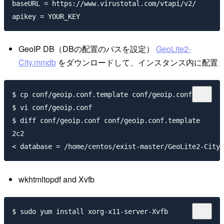
baseURL = https://www.virustotal.com/vtapi/v2/

GeoIP DB（DBの配置のパスを設定）
GeoLite2-
City.mmdb
をダウンロードして、インスタンス内に配置
$ cp conf/geoip.conf.template conf/geoip.conf

$ vi conf/geoip.conf

$ diff conf/geoip.conf conf/geoip.conf.template

2c2

wkhtmltopdf and Xvfb