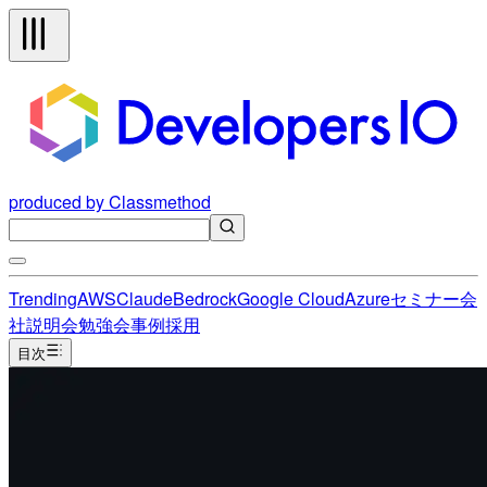
produced by Classmethod
Trending
AWS
Claude
Bedrock
Google Cloud
Azure
セミナー
会
社説明会
勉強会
事例
採用
目次