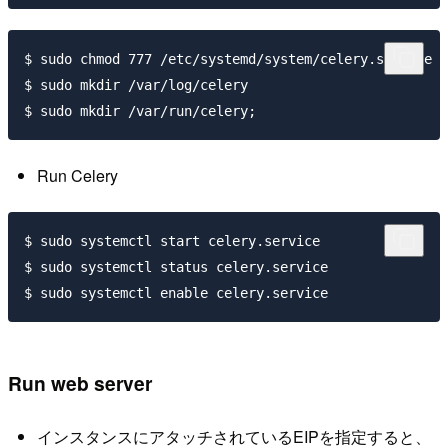
$ sudo chmod 777 /etc/systemd/system/celery.service

$ sudo mkdir /var/log/celery

Run Celery
$ sudo systemctl start celery.service

$ sudo systemctl status celery.service

Run web server
インスタンスにアタッチされているEIPを指定すると、