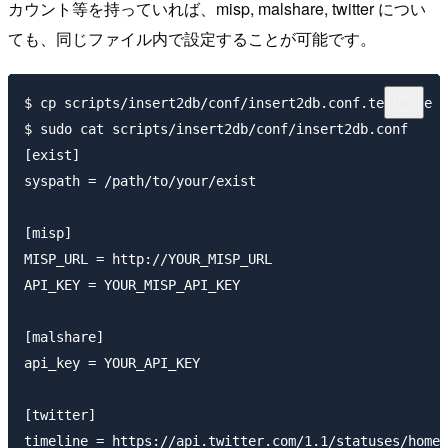
カウント等を持っていれば、misp, malshare, twitter につい
ても、同じファイル内で設定することが可能です。
$ cp scripts/insert2db/conf/insert2db.conf.template s
$ sudo cat scripts/insert2db/conf/insert2db.conf

[exist]

syspath = /path/to/your/exist

[misp]

MISP_URL = http://YOUR_MISP_URL

API_KEY = YOUR_MISP_API_KEY

[malshare]

api_key = YOUR_API_KEY

[twitter]

timeline = https://api.twitter.com/1.1/statuses/home_