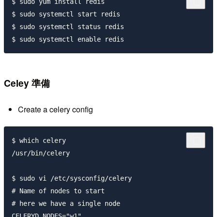
$ sudo yum install redis

$ sudo systemctl start redis

$ sudo systemctl status redis

Celey 準備
Create a celery config
$ which celery

/usr/bin/celery

$ sudo vi /etc/sysconfig/celery

# Name of nodes to start

# here we have a single node

CELERYD_NODES="w1"
