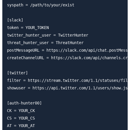
syspath = /path/to/your/exist

[slack]

token = YOUR_TOKEN

twitter_hunter_user = TwitterHunter

threat_hunter_user = ThreatHunter

postMessageURL = https://slack.com/api/chat.postMessa
createChannelURL = https://slack.com/api/channels.cre
[twitter]

filter = https://stream.twitter.com/1.1/statuses/filt
showuser = https://api.twitter.com/1.1/users/show.jso
[auth-hunter00]

CK = YOUR_CK

CS = YOUR_CS

AT = YOUR_AT
