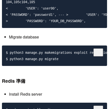
104,105c104,105

<         'USER': 'user00',

< 'PASSWORD': 'password1', --- >         'USER': 'YOU
Migrate database
$ python3 manage.py makemigrations exploit reputation
Redis 準備
Install Redis server