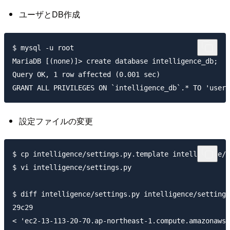
ユーザとDB作成
$ mysql -u root

MariaDB [(none)]> create database intelligence_db;

Query OK, 1 row affected (0.001 sec)

設定ファイルの変更
$ cp intelligence/settings.py.template intelligence/s
$ vi intelligence/settings.py

$ diff intelligence/settings.py intelligence/settings
29c29

< 'ec2-13-113-20-70.ap-northeast-1.compute.amazonaws.