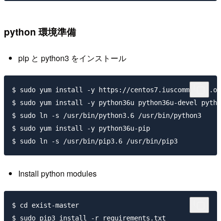
python 環境準備
pip と python3 をインストール
$ sudo yum install -y https://centos7.iuscommunity.or
$ sudo yum install -y python36u python36u-devel pytho
$ sudo ln -s /usr/bin/python3.6 /usr/bin/python3

$ sudo yum install -y python36u-pip

Install python modules
$ cd exist-master
