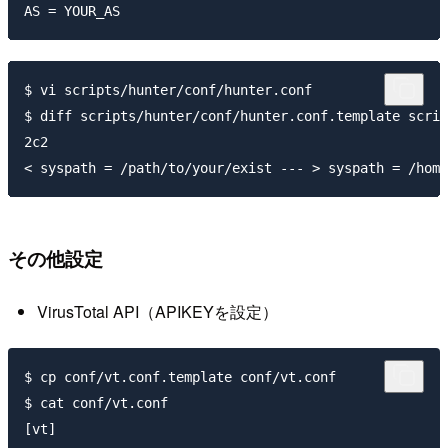
$ vi scripts/hunter/conf/hunter.conf

$ diff scripts/hunter/conf/hunter.conf.template scrip
2c2

その他設定
VirusTotal API（APIKEYを設定）
$ cp conf/vt.conf.template conf/vt.conf

$ cat conf/vt.conf

[vt]
