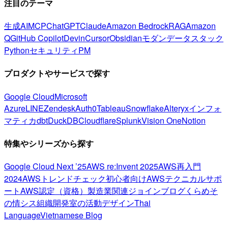
注目のテーマ
生成AI
MCP
ChatGPT
Claude
Amazon Bedrock
RAG
Amazon
Q
GitHub Copilot
Devin
Cursor
Obsidian
モダンデータスタック
Python
セキュリティ
PM
プロダクトやサービスで探す
Google Cloud
Microsoft
Azure
LINE
Zendesk
Auth0
Tableau
Snowflake
Alteryx
インフォ
マティカ
dbt
DuckDB
Cloudflare
Splunk
Vision One
Notion
特集やシリーズから探す
Google Cloud Next ’25
AWS re:Invent 2025
AWS再入門
2024
AWSトレンドチェック
初心者向け
AWSテクニカルサポ
ート
AWS認定（資格）
製造業関連
ジョインブログ
くらめそ
の情シス
組織開発室の活動
デザイン
Thai
Language
Vietnamese Blog