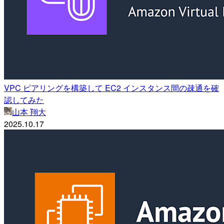
VPC ピアリングを構築して EC2 インスタンス間の疎通を確
認してみた
山本 翔大
2025.10.17