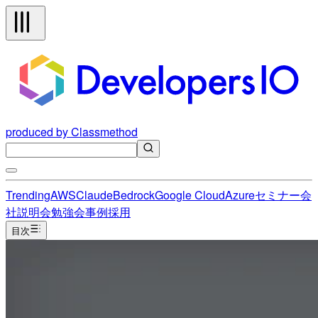
produced by Classmethod
Trending
AWS
Claude
Bedrock
Google Cloud
Azure
セミナー
会
社説明会
勉強会
事例
採用
目次