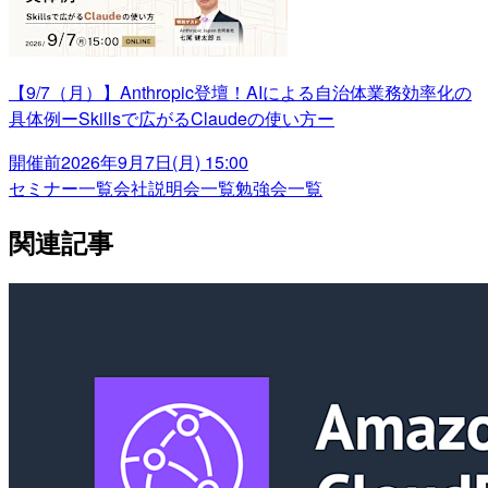
【9/7（月）】Anthropic登壇！AIによる自治体業務効率化の
具体例ーSkillsで広がるClaudeの使い方ー
開催前
2026年9月7日(月) 15:00
セミナー一覧
会社説明会一覧
勉強会一覧
関連記事