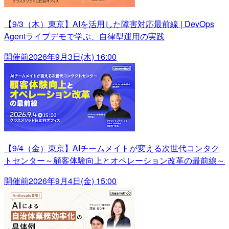
【9/3（木）東京】AIを活用した障害対応最前線 | DevOps
Agentライブデモで学ぶ、自律型運用の実践
開催前
2026年9月3日(木) 16:00
【9/4（金）東京】AIチームメイトが変える次世代コンタク
トセンター～顧客体験向上とオペレーション改革の最前線～
開催前
2026年9月4日(金) 15:00