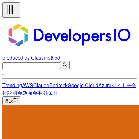
produced by Classmethod
Trending
AWS
Claude
Bedrock
Google Cloud
Azure
セミナー
会
社説明会
勉強会
事例
採用
目次