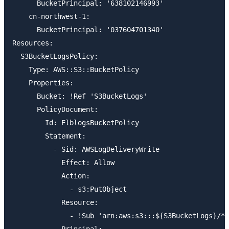
      BucketPrincipal: '638102146993'

    cn-northwest-1:

      BucketPrincipal: '037604701340'

Resources:

  S3BucketLogsPolicy:

    Type: AWS::S3::BucketPolicy

    Properties:

      Bucket: !Ref 'S3BucketLogs'

      PolicyDocument:

        Id: ElblogsBucketPolicy

        Statement:

          - Sid: AWSLogDeliveryWrite

            Effect: Allow

            Action:

              - s3:PutObject

            Resource:

              - !Sub 'arn:aws:s3:::${S3BucketLogs}/*'
