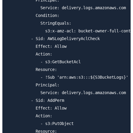
            Principal:

              Service: delivery.logs.amazonaws.com

            Condition:

              StringEquals:

                s3:x-amz-acl: bucket-owner-full-contr
          - Sid: AWSLogDeliveryAclCheck

            Effect: Allow

            Action:

              - s3:GetBucketAcl

            Resource:

              - !Sub 'arn:aws:s3:::${S3BucketLogs}'

            Principal:

              Service: delivery.logs.amazonaws.com

          - Sid: AddPerm

            Effect: Allow

            Action:

              - s3:PutObject

            Resource:
