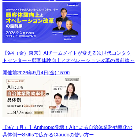
【9/4（金）東京】AIチームメイトが変える次世代コンタク
トセンター～顧客体験向上とオペレーション改革の最前線～
開催前
2026年9月4日(金) 15:00
【9/7（月）】Anthropic登壇！AIによる自治体業務効率化の
具体例ーSkillsで広がるClaudeの使い方ー