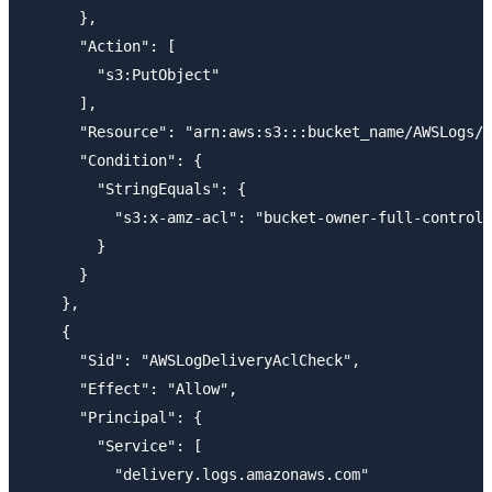
      },

      "Action": [

        "s3:PutObject"

      ],

      "Resource": "arn:aws:s3:::bucket_name/AWSLogs/1
      "Condition": {

        "StringEquals": {

          "s3:x-amz-acl": "bucket-owner-full-control"

        }

      }

    },

    {

      "Sid": "AWSLogDeliveryAclCheck",

      "Effect": "Allow",

      "Principal": {

        "Service": [

          "delivery.logs.amazonaws.com"
