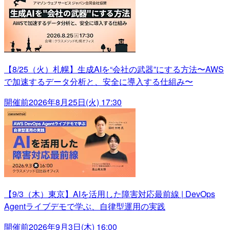
【8/25（火）札幌】生成AIを“会社の武器”にする方法〜AWS
で加速するデータ分析と、安全に導入する仕組み〜
開催前
2026年8月25日(火) 17:30
【9/3（木）東京】AIを活用した障害対応最前線 | DevOps
Agentライブデモで学ぶ、自律型運用の実践
開催前
2026年9月3日(木) 16:00