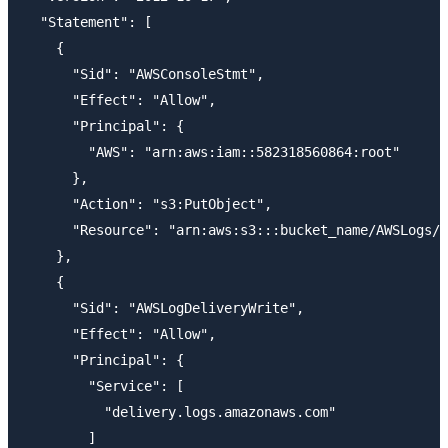
  "Statement": [

    {

      "Sid": "AWSConsoleStmt",

      "Effect": "Allow",

      "Principal": {

        "AWS": "arn:aws:iam::582318560864:root"

      },

      "Action": "s3:PutObject",

      "Resource": "arn:aws:s3:::bucket_name/AWSLogs/1
    },

    {

      "Sid": "AWSLogDeliveryWrite",

      "Effect": "Allow",

      "Principal": {

        "Service": [

          "delivery.logs.amazonaws.com"

        ]
