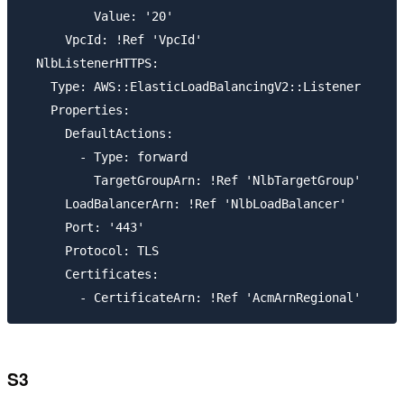
          Value: '20'

      VpcId: !Ref 'VpcId'

  NlbListenerHTTPS:

    Type: AWS::ElasticLoadBalancingV2::Listener

    Properties:

      DefaultActions:

        - Type: forward

          TargetGroupArn: !Ref 'NlbTargetGroup'

      LoadBalancerArn: !Ref 'NlbLoadBalancer'

      Port: '443'

      Protocol: TLS

      Certificates:

S3