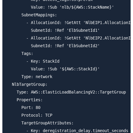
          Value: !Sub 'nlb/${AWS::StackName}'

      SubnetMappings:

        - AllocationId: !GetAtt 'NlbEIP1.AllocationId
          SubnetId: !Ref 'ElbSubnetId1'

        - AllocationId: !GetAtt 'NlbEIP2.AllocationId
          SubnetId: !Ref 'ElbSubnetId2'

      Tags:

        - Key: StackId

          Value: !Sub '${AWS::StackId}'

      Type: network

  NlbTargetGroup:

    Type: AWS::ElasticLoadBalancingV2::TargetGroup

    Properties:

      Port: 80

      Protocol: TCP

      TargetGroupAttributes:

        - Key: deregistration_delay.timeout_seconds
