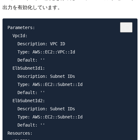
出力を有効化しています。
Parameters:

  VpcId:

    Description: VPC ID

    Type: AWS::EC2::VPC::Id

    Default: ''

  ElbSubnetId1:

    Description: Subnet IDs

    Type: AWS::EC2::Subnet::Id

    Default: ''

  ElbSubnetId2:

    Description: Subnet IDs

    Type: AWS::EC2::Subnet::Id

    Default: ''

Resources:
