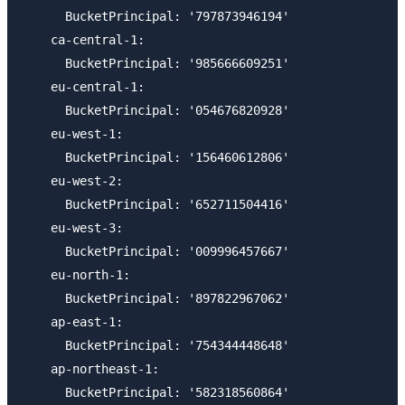
      BucketPrincipal: '797873946194'

    ca-central-1:

      BucketPrincipal: '985666609251'

    eu-central-1:

      BucketPrincipal: '054676820928'

    eu-west-1:

      BucketPrincipal: '156460612806'

    eu-west-2:

      BucketPrincipal: '652711504416'

    eu-west-3:

      BucketPrincipal: '009996457667'

    eu-north-1:

      BucketPrincipal: '897822967062'

    ap-east-1:

      BucketPrincipal: '754344448648'

    ap-northeast-1:

      BucketPrincipal: '582318560864'
