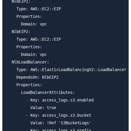
  NlbEIP1:

    Type: AWS::EC2::EIP

    Properties:

      Domain: vpc

  NlbEIP2:

    Type: AWS::EC2::EIP

    Properties:

      Domain: vpc

  NlbLoadBalancer:

    Type: AWS::ElasticLoadBalancingV2::LoadBalancer

    DependsOn: NlbEIP2

    Properties:

      LoadBalancerAttributes:

        - Key: access_logs.s3.enabled

          Value: true

        - Key: access_logs.s3.bucket

          Value: !Ref 'S3BucketLogs'

        - Key: access_logs.s3.prefix
