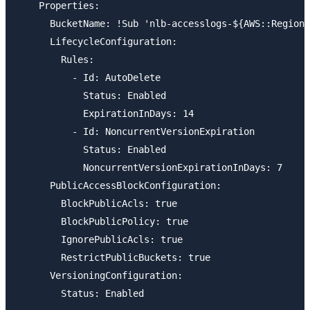
    Properties:

      BucketName: !Sub 'nlb-accesslogs-${AWS::Region}
      LifecycleConfiguration:

        Rules:

          - Id: AutoDelete

            Status: Enabled

            ExpirationInDays: 14

          - Id: NoncurrentVersionExpiration

            Status: Enabled

            NoncurrentVersionExpirationInDays: 7

      PublicAccessBlockConfiguration:

        BlockPublicAcls: true

        BlockPublicPolicy: true

        IgnorePublicAcls: true

        RestrictPublicBuckets: true

      VersioningConfiguration:
