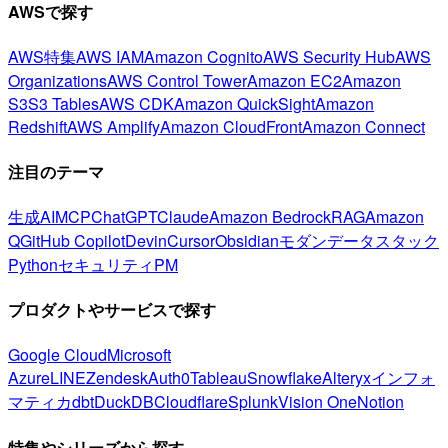
AWSで探す
AWS特集
AWS IAM
Amazon Cognito
AWS Security Hub
AWS
Organizations
AWS Control Tower
Amazon EC2
Amazon
S3
S3 Tables
AWS CDK
Amazon QuickSight
Amazon
Redshift
AWS Amplify
Amazon CloudFront
Amazon Connect
注目のテーマ
生成AI
MCP
ChatGPT
Claude
Amazon Bedrock
RAG
Amazon
Q
GitHub Copilot
Devin
Cursor
Obsidian
モダンデータスタック
Python
セキュリティ
PM
プロダクトやサービスで探す
Google Cloud
Microsoft
Azure
LINE
Zendesk
Auth0
Tableau
Snowflake
Alteryx
インフォ
マティカ
dbt
DuckDB
Cloudflare
Splunk
Vision One
Notion
特集やシリーズから探す