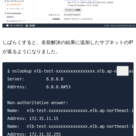
しばらくすると、名前解決の結果に追加したサブネットのIP
が返るようになりました。
$ nslookup nlb-test-xxxxxxxxxxxxxxxx.elb.ap-northeast
Server:		8.8.8.8

Address:	8.8.8.8#53

Non-authoritative answer:

Name:	nlb-test-xxxxxxxxxxxxxxxx.elb.ap-northeast-1.amazonaws.com

Address: 172.31.11.15

Name:	nlb-test-xxxxxxxxxxxxxxxx.elb.ap-northeast-1.amazonaws.com

Address: 172.31.32.255
