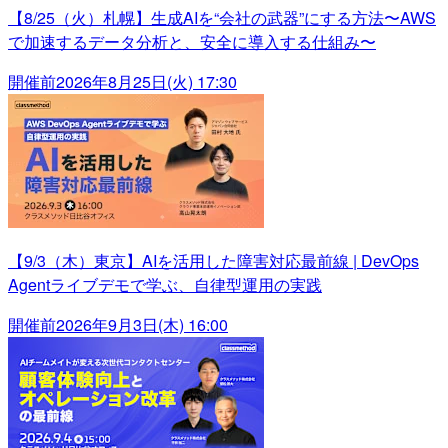
【8/25（火）札幌】生成AIを“会社の武器”にする方法〜AWS
で加速するデータ分析と、安全に導入する仕組み〜
開催前
2026年8月25日(火) 17:30
【9/3（木）東京】AIを活用した障害対応最前線 | DevOps
Agentライブデモで学ぶ、自律型運用の実践
開催前
2026年9月3日(木) 16:00