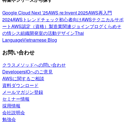
Google Cloud Next ’25
AWS re:Invent 2025
AWS再入門
2024
AWSトレンドチェック
初心者向け
AWSテクニカルサポ
ート
AWS認定（資格）
製造業関連
ジョインブログ
くらめそ
の情シス
組織開発室の活動
デザイン
Thai
Language
Vietnamese Blog
お問い合わせ
クラスメソッドへの問い合わせ
DevelopersIOへのご意見
AWSに関するご相談
資料ダウンロード
メールマガジン登録
セミナー情報
採用情報
会社説明会
勉強会