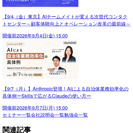
【9/4（金）東京】AIチームメイトが変える次世代コンタク
トセンター～顧客体験向上とオペレーション改革の最前線～
開催前
2026年9月4日(金) 15:00
【9/7（月）】Anthropic登壇！AIによる自治体業務効率化の
具体例ーSkillsで広がるClaudeの使い方ー
開催前
2026年9月7日(月) 15:00
セミナー一覧
会社説明会一覧
勉強会一覧
関連記事