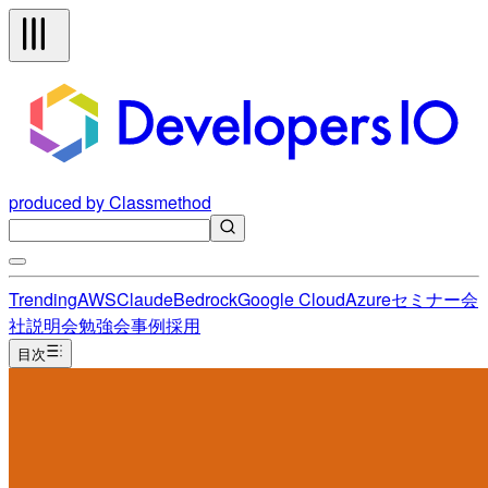
produced by Classmethod
Trending
AWS
Claude
Bedrock
Google Cloud
Azure
セミナー
会
社説明会
勉強会
事例
採用
目次