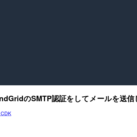
でSendGridのSMTP認証をしてメールを送
 CDK