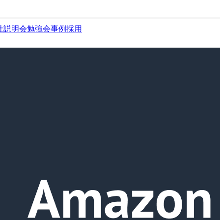
社説明会
勉強会
事例
採用