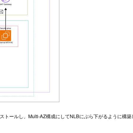
tfixをインストールし、Multi-AZ構成にしてNLBにぶら下がるように