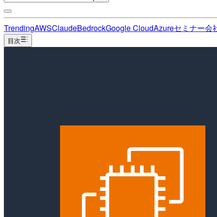
Trending
AWS
Claude
Bedrock
Google Cloud
Azure
セミナー
会
目次