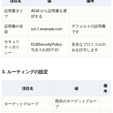
項目名
値
備考
証明書タイ
ACM から証明書を選
プ
択する
証明書の名
デフォルトの証明書
sni-1.example.com
前
です
セキュリ
ELBSecurityPolicy-
安全なプロトコルの
ティポリ
TLS-1-2-2017-01
みを許可します
シー
3. ルーティングの設定
備
項目名
値
考
既存のターゲットグルー
ターゲットグループ
プ