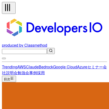
produced by Classmethod
Trending
AWS
Claude
Bedrock
Google Cloud
Azure
セミナー
会
社説明会
勉強会
事例
採用
目次