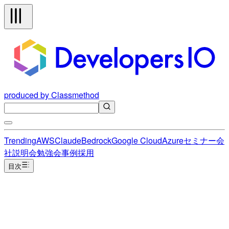
produced by Classmethod
Trending
AWS
Claude
Bedrock
Google Cloud
Azure
セミナー
会
社説明会
勉強会
事例
採用
目次