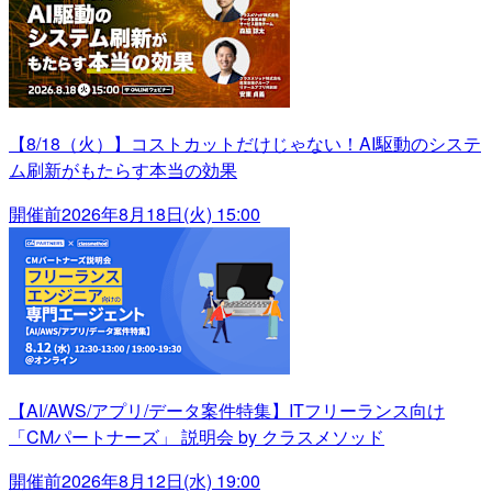
【8/18（火）】コストカットだけじゃない！AI駆動のシステ
ム刷新がもたらす本当の効果
開催前
2026年8月18日(火) 15:00
【AI/AWS/アプリ/データ案件特集】ITフリーランス向け
「CMパートナーズ」 説明会 by クラスメソッド
開催前
2026年8月12日(水) 19:00