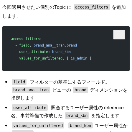
今回適用させたい個別のTopic に
を追加
access_filters
します。
access_filters
:
  - 
field
: 
brand_ana__tran.brand
    user_attribute
: 
brand_kbn
    values_for_unfiltered
: [ 
is_admin
 ]
: フィルターの基準にするフィールド。
field
ビューの
ディメンションを
brand_ana__tran
brand
指定します
: 照合するユーザー属性の reference
user_attribute
名。事前準備で作成した
を指定します
brand_kbn
:
ユーザー属性が
values_for_unfiltered
brand_kbn