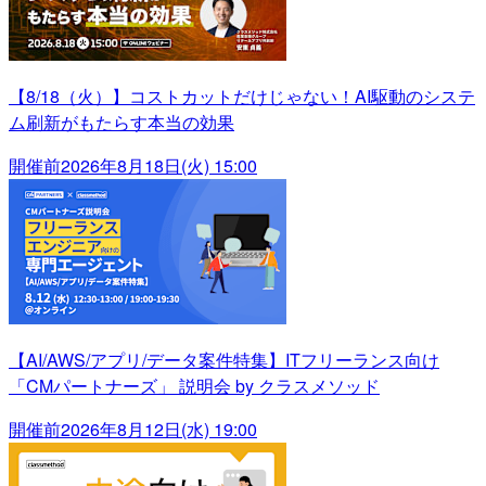
【8/18（火）】コストカットだけじゃない！AI駆動のシステ
ム刷新がもたらす本当の効果
開催前
2026年8月18日(火) 15:00
【AI/AWS/アプリ/データ案件特集】ITフリーランス向け
「CMパートナーズ」 説明会 by クラスメソッド
開催前
2026年8月12日(水) 19:00