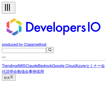
produced by Classmethod
Trending
AWS
Claude
Bedrock
Google Cloud
Azure
セミナー
会
社説明会
勉強会
事例
採用
目次