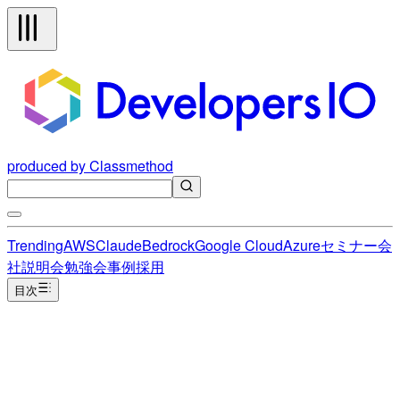
produced by Classmethod
Trending
AWS
Claude
Bedrock
Google Cloud
Azure
セミナー
会
社説明会
勉強会
事例
採用
目次