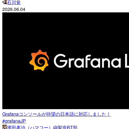
石川覚
2026.06.04
Grafanaコンソールが待望の日本語に対応しました！
#grafanaJP
濱田孝治（ハマコー）@製造BT部