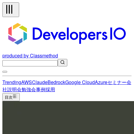
produced by Classmethod
Trending
AWS
Claude
Bedrock
Google Cloud
Azure
セミナー
会
社説明会
勉強会
事例
採用
目次