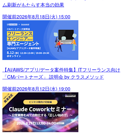
ム刷新がもたらす本当の効果
開催前
2026年8月18日(火) 15:00
【AI/AWS/アプリ/データ案件特集】ITフリーランス向け
「CMパートナーズ」 説明会 by クラスメソッド
開催前
2026年8月12日(水) 19:00