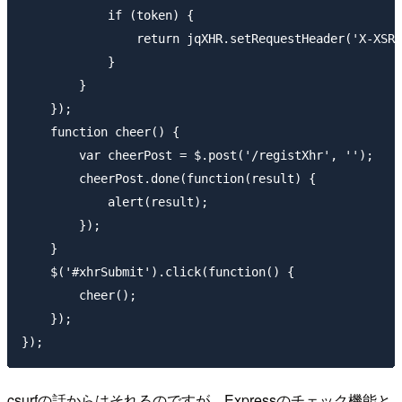
            if (token) {

                return jqXHR.setRequestHeader('X-XSRF
            }

        }

    });

    function cheer() {

        var cheerPost = $.post('/registXhr', '');

        cheerPost.done(function(result) {

            alert(result);

        });

    }

    $('#xhrSubmit').click(function() {

        cheer();

    });

csurfの話からはそれるのですが、Expressのチェック機能と