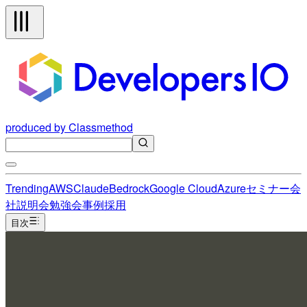
produced by Classmethod
Trending
AWS
Claude
Bedrock
Google Cloud
Azure
セミナー
会
社説明会
勉強会
事例
採用
目次