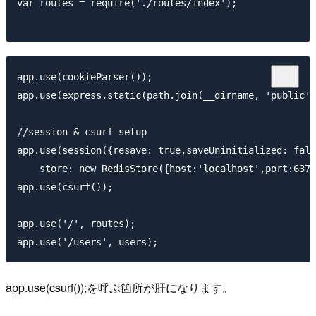
var routes = require('./routes/index');

app.use(cookieParser());

app.use(express.static(path.join(__dirname, 'public')
//session & csurf setup

app.use(session({resave: true,saveUninitialized: fals
    store: new RedisStore({host:'localhost',port:6379
app.use(csurf());

app.use('/', routes);

app.use(csurf());を呼ぶ箇所が肝になります。