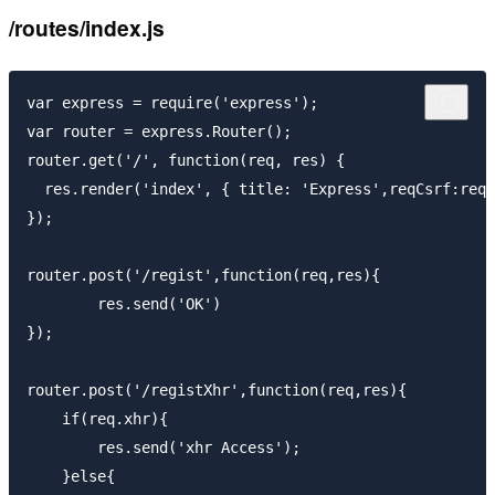
/routes/index.js
var express = require('express');

var router = express.Router();

router.get('/', function(req, res) {

  res.render('index', { title: 'Express',reqCsrf:req.
});

router.post('/regist',function(req,res){

        res.send('OK')

});

router.post('/registXhr',function(req,res){

    if(req.xhr){

        res.send('xhr Access');

    }else{
