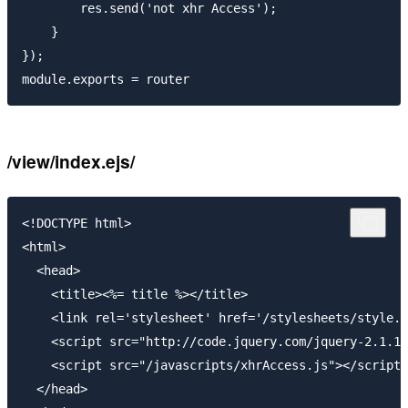
        res.send('not xhr Access');

    }

});

/view/index.ejs/
<!DOCTYPE html>

<html>

  <head>

    <title><%= title %></title>

    <link rel='stylesheet' href='/stylesheets/style.c
    <script src="http://code.jquery.com/jquery-2.1.1.
    <script src="/javascripts/xhrAccess.js"></script>

  </head>
