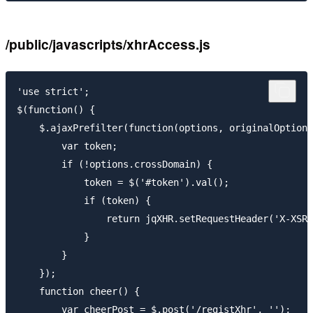
/public/javascripts/xhrAccess.js
'use strict';

$(function() {

    $.ajaxPrefilter(function(options, originalOptions
        var token;

        if (!options.crossDomain) {

            token = $('#token').val();

            if (token) {

                return jqXHR.setRequestHeader('X-XSRF
            }

        }

    });

    function cheer() {

        var cheerPost = $.post('/registXhr', '');
