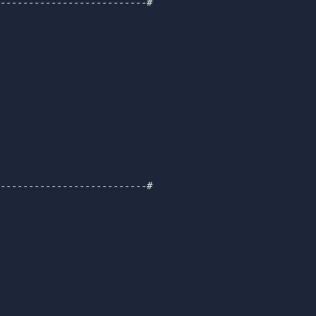
--------------------------#

--------------------------#
