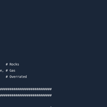
   # Rocks

e, # Gas

   # Overrated

###########################

###########################
