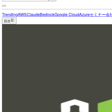
Trending
AWS
Claude
Bedrock
Google Cloud
Azure
セミナー
会
目次