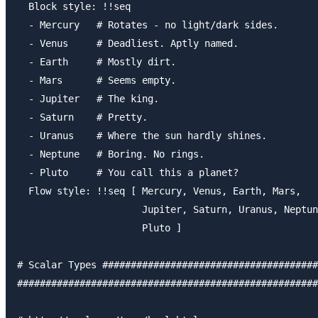
  Block style: !!seq

  - Mercury   # Rotates - no light/dark sides.

  - Venus     # Deadliest. Aptly named.

  - Earth     # Mostly dirt.

  - Mars      # Seems empty.

  - Jupiter   # The king.

  - Saturn    # Pretty.

  - Uranus    # Where the sun hardly shines.

  - Neptune   # Boring. No rings.

  - Pluto     # You call this a planet?

  Flow style: !!seq [ Mercury, Venus, Earth, Mars,   
                      Jupiter, Saturn, Uranus, Neptun
                      Pluto ]                        
# Scalar Types ######################################
#####################################################