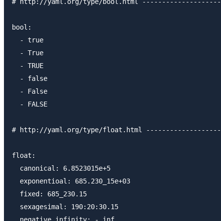
# http://yaml.org/type/bool.html --------------------
bool:

  - true

  - True

  - TRUE

  - false

  - False

  - FALSE

# http://yaml.org/type/float.html -------------------
float:

  canonical: 6.8523015e+5

  exponentioal: 685.230_15e+03

  fixed: 685_230.15

  sexagesimal: 190:20:30.15

  negative infinity: -.inf
