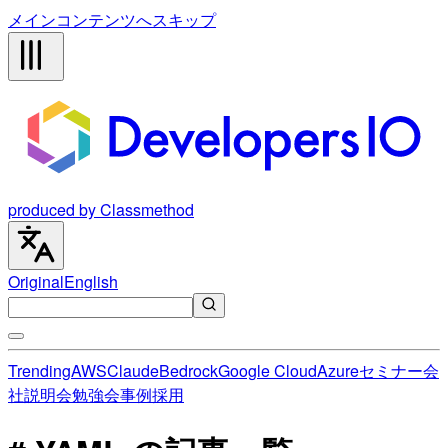
メインコンテンツへスキップ
produced by Classmethod
Original
English
Trending
AWS
Claude
Bedrock
Google Cloud
Azure
セミナー
会
社説明会
勉強会
事例
採用