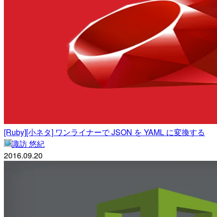
[Ruby][小ネタ] ワンライナーで JSON を YAML に変換する
諏訪 悠紀
2016.09.20