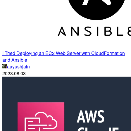
I Tried Deploying an EC2 Web Server with CloudFormation
and Ansible
aayushjain
2023.08.03