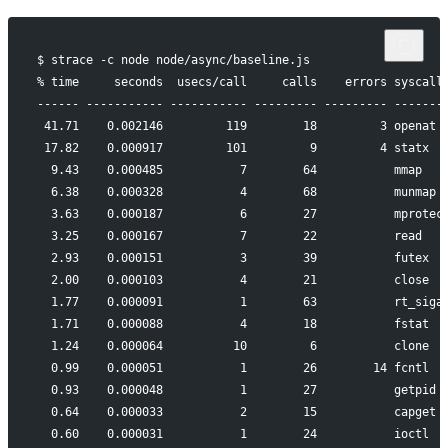
$ strace -c node node/async/baseline.js
% time     seconds  usecs/call     calls    errors syscall
------ ----------- ----------- --------- --------- -------
 41.71    0.002146         119        18         3 openat
 17.82    0.000917         101         9         4 statx
  9.43    0.000485           7        64           mmap
  6.38    0.000328           4        68           munmap
  3.63    0.000187           6        27           mprotec
  3.25    0.000167           7        22           read
  2.93    0.000151           3        39           futex
  2.00    0.000103           4        21           close
  1.77    0.000091           1        63           rt_siga
  1.71    0.000088           4        18           fstat
  1.24    0.000064          10         6           clone
  0.99    0.000051           1        26        14 fcntl
  0.93    0.000048           1        27           getpid
  0.64    0.000033           2        15           capget
  0.60    0.000031           1        24           ioctl