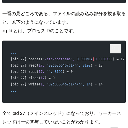
一番の見どころである、ファイルの読み込み部分を抜き取る
と、以下のようになっています。
※ pid とは、プロセスIDのことです。
...
[pid 27] openat(
"/etc/hostname"
,
 O_RDONLY
|
O_CLOEXEC
) = 1
[pid 27] read(
17,
 "82d03664b7c1\n",
 8192
) = 13         
[pid 27] read(
17,
 "",
 8192
) = 0                        
[pid 27] close(
17
) = 0                               
[pid 27] write(
1,
 "82d03664b7c1\n\n",
 14
) = 14            
...
全て pid 27（メインスレッド）になっており、ワーカース
レッドは一切関与していないことがわかります。