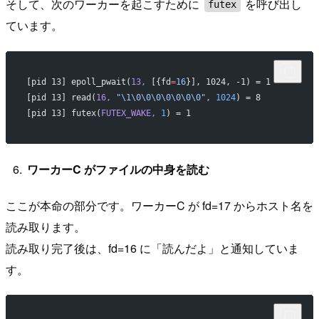
そして、次のワーカーを起こすために
を呼び出し
futex
ています。
[pid 13] epoll_pwait(
13,
 [{fd
=
16
}], 1024, -1) = 1         
[pid 13] read(
16,
 "\1\0\0\0\0\0\0\0",
 1024
) = 8           
[pid 13] futex(
FUTEX_WAKE,
 1
) = 1                         
ワーカーC がファイルの中身を読む
ここが本命の部分です。ワーカーC が fd=17 からホスト名を
読み取ります。
読み取り完了後は、fd=16 に「読んだよ」と通知していま
す。