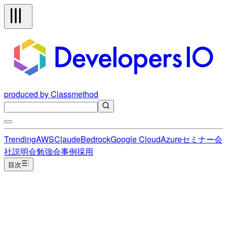
produced by Classmethod
Trending
AWS
Claude
Bedrock
Google Cloud
Azure
セミナー
会
社説明会
勉強会
事例
採用
目次