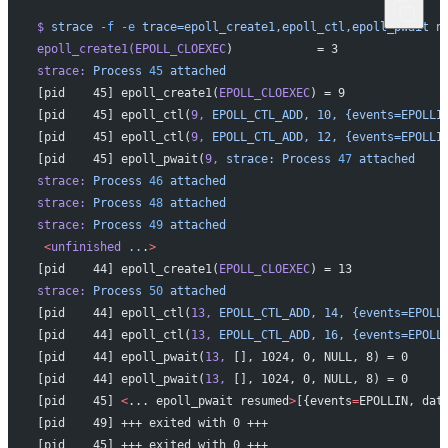
$
 strace
 -f
 -e
 trace=epoll_create1,epoll_ctl,epoll_pwait
 n
epoll_create1(EPOLL_CLOEXEC
)            = 3
strace:
 Process
 45
 attached
[pid    45] epoll_create1(
EPOLL_CLOEXEC
) = 9
[pid    45] epoll_ctl(
9,
 EPOLL_CTL_ADD,
 10,
 {events=EPOLLI
[pid    45] epoll_ctl(
9,
 EPOLL_CTL_ADD,
 12,
 {events=EPOLLI
[pid    45] epoll_pwait(
9,
 strace:
 Process
 47
 attached
strace:
 Process
 46
 attached
strace:
 Process
 48
 attached
strace:
 Process
 49
 attached
 <
unfinished
 ..
.
>
[pid    44] epoll_create1(
EPOLL_CLOEXEC
) = 13
strace:
 Process
 50
 attached
[pid    44] epoll_ctl(
13,
 EPOLL_CTL_ADD,
 14,
 {events=EPOLL
[pid    44] epoll_ctl(
13,
 EPOLL_CTL_ADD,
 16,
 {events=EPOLL
[pid    44] epoll_pwait(
13,
 [], 1024, 0, NULL, 8) = 0
[pid    44] epoll_pwait(
13,
 [], 1024, 0, NULL, 8) = 0
[pid    45] 
<
... epoll_pwait resumed
>
[{events
=
EPOLLIN, dat
[pid    49] +++ exited with 0 +++
[pid    45] +++ exited with 0 +++