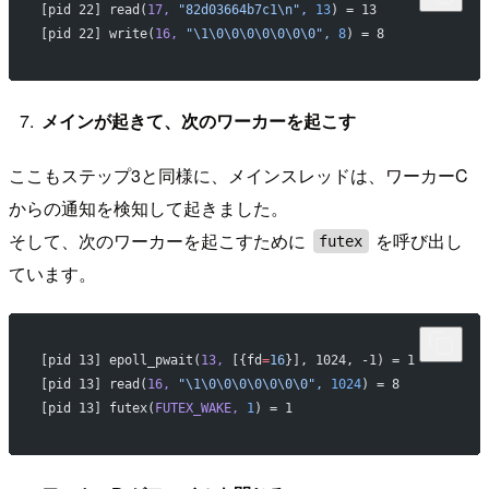
[pid 22] read(
17,
 "82d03664b7c1\n",
 13
) = 13              
[pid 22] write(
16,
 "\1\0\0\0\0\0\0\0",
 8
) = 8             
メインが起きて、次のワーカーを起こす
ここもステップ3と同様に、メインスレッドは、ワーカーC
からの通知を検知して起きました。
そして、次のワーカーを起こすために
を呼び出し
futex
ています。
[pid 13] epoll_pwait(
13,
 [{fd
=
16
}], 1024, -1) = 1         
[pid 13] read(
16,
 "\1\0\0\0\0\0\0\0",
 1024
) = 8           
[pid 13] futex(
FUTEX_WAKE,
 1
) = 1                         