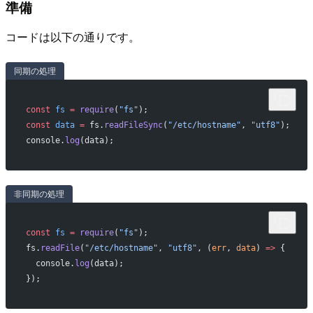
準備
コードは以下の通りです。
同期の処理
const
 fs
 =
 require
(
"fs"
);
const
 data
 =
 fs.
readFileSync
(
"/etc/hostname"
, 
"utf8"
);
console.
log
(data);
非同期の処理
const
 fs
 =
 require
(
"fs"
);
fs.
readFile
(
"/etc/hostname"
, 
"utf8"
, (
err
, 
data
) 
=>
 {
  console.
log
(data);
});