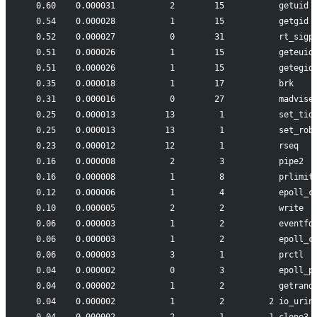
  0.60    0.000031           2        15           getuid
  0.54    0.000028           1        15           getgid
  0.52    0.000027           0        31           rt_sigp
  0.51    0.000026           1        15           geteuid
  0.51    0.000026           1        15           getegid
  0.35    0.000018           1        17           brk
  0.31    0.000016           0        27           madvise
  0.25    0.000013          13         1           set_tid
  0.25    0.000013          13         1           set_rob
  0.23    0.000012          12         1           rseq
  0.16    0.000008           2         3           pipe2
  0.16    0.000008           1         8           prlimit
  0.12    0.000006           1         4           epoll_c
  0.10    0.000005           2         2           write
  0.06    0.000003           1         2           eventfd
  0.06    0.000003           1         2           epoll_c
  0.06    0.000003           3         1           prctl
  0.04    0.000002           0         3           epoll_p
  0.04    0.000002           1         2           getrand
  0.04    0.000002           1         2         2 io_urin
  0.04    0.000002           2         1         1 clone3