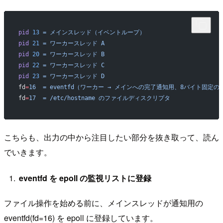
pid
 13
 =
 メインスレッド（イベントループ）
pid
 21
 =
 ワーカースレッド
 A
pid
 20
 =
 ワーカースレッド
 B
pid
 22
 =
 ワーカースレッド
 C
pid
 23
 =
 ワーカースレッド
 D
fd
=
16
  =
 eventfd（ワーカー
 →
 メインへの完了通知用、8バイト固定の
 
fd
=
17
  =
 /etc/hostname
 のファイルディスクリプタ
こちらも、出力の中から注目したい部分を抜き取って、読ん
でいきます。
eventfd を epoll の監視リストに登録
ファイル操作を始める前に、メインスレッドが通知用の
eventfd(fd=16) を epoll に登録しています。