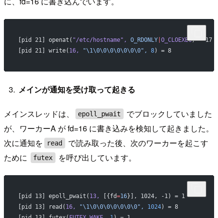
に、fd=16 に書き込んでいます。
[pid 21] openat(
"/etc/hostname"
,
 O_RDONLY
|
O_CLOEXEC
) = 17 
[pid 21] write(
16,
 "\1\0\0\0\0\0\0\0",
 8
) = 8             
メインが通知を受け取って起きる
メインスレッドは、
でブロックしていました
epoll_pwait
が、ワーカーA が fd=16 に書き込みを検知して起きました。
次に通知を
で読み取った後、次のワーカーを起こす
read
ために
を呼び出しています。
futex
[pid 13] epoll_pwait(
13,
 [{fd
=
16
}], 1024, -1) = 1         
[pid 13] read(
16,
 "\1\0\0\0\0\0\0\0",
 1024
) = 8           
[pid 13] futex(
FUTEX_WAKE,
 1
) = 1                         