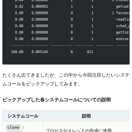
  0.02    0.000001           1         1           getcwd
  0.00    0.000000           0         1         1 faccess
  0.00    0.000000           0         1           readlin
  0.00    0.000000           0         1           sched_g
  0.00    0.000000           0         1           gettid
  0.00    0.000000           0         1           execve
------ ----------- ----------- --------- --------- -------
100.00    0.005145           8       621
たくさん出てきましたが、この中から今回注目したいシステ
ムコールをピックアップしてみます。
ピックアップした各システムコールについての説明
システムコール
説明
/
clone
プロセスやスレッドの作成に使用。