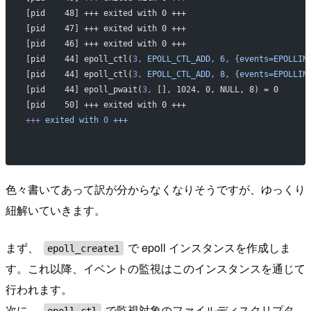
[pid    48] +++ exited with 0 +++
[pid    47] +++ exited with 0 +++
[pid    46] +++ exited with 0 +++
[pid    44] epoll_ctl(
3,
 EPOLL_CTL_ADD,
 6,
 {events=EPOLLIN
[pid    44] epoll_ctl(
3,
 EPOLL_CTL_ADD,
 8,
 {events=EPOLLIN
[pid    44] epoll_pwait(
3,
 [], 1024, 0, NULL, 8) = 0
[pid    50] +++ exited with 0 +++
+++
 exited
 with
 0
 +++
色々書いてあって訳が分からなくなりそうですが、ゆっくり
紐解いていきます。
まず、
で epoll インスタンスを作成しま
epoll_create1
す。これ以降、イベントの監視はこのインスタンスを通じて
行われます。
次に、
で監視対象のファイルディスクリプタ
epoll_ctl