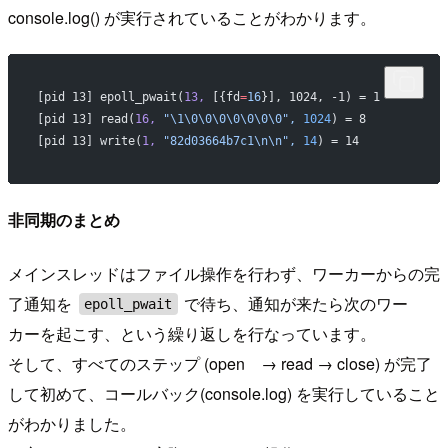
console.log() が実行されていることがわかります。
[pid 13] epoll_pwait(
13,
 [{fd
=
16
}], 1024, -1) = 1         
[pid 13] read(
16,
 "\1\0\0\0\0\0\0\0",
 1024
) = 8           
[pid 13] write(
1,
 "82d03664b7c1\n\n",
 14
) = 14            
非同期のまとめ
メインスレッドはファイル操作を行わず、ワーカーからの完
了通知を
で待ち、通知が来たら次のワー
epoll_pwait
カーを起こす、という繰り返しを行なっています。
そして、すべてのステップ (open → read → close) が完了
して初めて、コールバック(console.log) を実行していること
がわかりました。