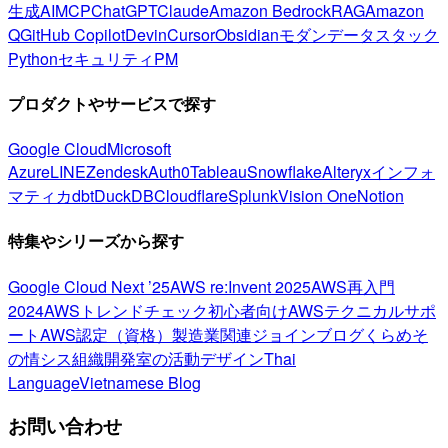
生成AI
MCP
ChatGPT
Claude
Amazon Bedrock
RAG
Amazon
Q
GitHub Copilot
Devin
Cursor
Obsidian
モダンデータスタック
Python
セキュリティ
PM
プロダクトやサービスで探す
Google Cloud
Microsoft
Azure
LINE
Zendesk
Auth0
Tableau
Snowflake
Alteryx
インフォ
マティカ
dbt
DuckDB
Cloudflare
Splunk
Vision One
Notion
特集やシリーズから探す
Google Cloud Next ’25
AWS re:Invent 2025
AWS再入門
2024
AWSトレンドチェック
初心者向け
AWSテクニカルサポ
ート
AWS認定（資格）
製造業関連
ジョインブログ
くらめそ
の情シス
組織開発室の活動
デザイン
Thai
Language
Vietnamese Blog
お問い合わせ