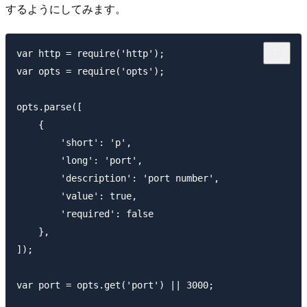
するようにしてみます。
var http = require('http');

var opts = require('opts');

opts.parse([

    {

        'short': 'p',

        'long': 'port',

        'description': 'port number',

        'value': true,

        'required': false

    },

]);

var port = opts.get('port') || 3000;
