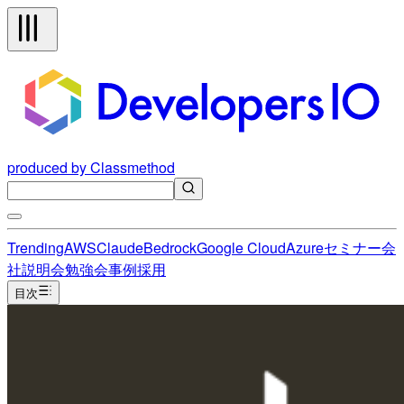
produced by Classmethod
Trending
AWS
Claude
Bedrock
Google Cloud
Azure
セミナー
会
社説明会
勉強会
事例
採用
目次