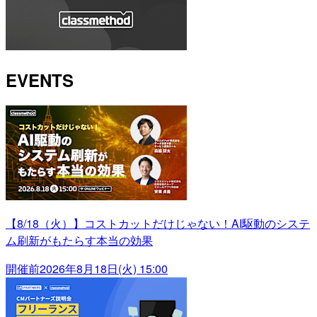
EVENTS
【8/18（火）】コストカットだけじゃない！AI駆動のシステ
ム刷新がもたらす本当の効果
開催前
2026年8月18日(火) 15:00