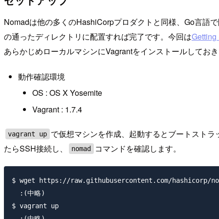
セットアップ
Nomadは他の多くのHashiCorpプロダクトと同様、G
の通ったディレクトリに配置すれば完了です。今回は
Getting
あらかじめローカルマシンにVagrantをインストールしてお
動作確認環境
OS : OS X Yosemite
Vagrant : 1.7.4
で仮想マシンを作成、起動するとブートストラッ
vagrant up
たらSSH接続し、
コマンドを確認します。
nomad
$ wget https://raw.githubusercontent.com/hashicorp/no
  :(中略) 

$ vagrant up

  :(中略) 
