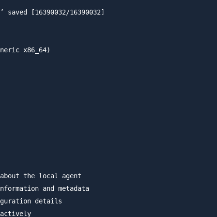
’ saved [16390032/16390032]

neric x86_64)

about the local agent

nformation and metadata

guration details

actively
