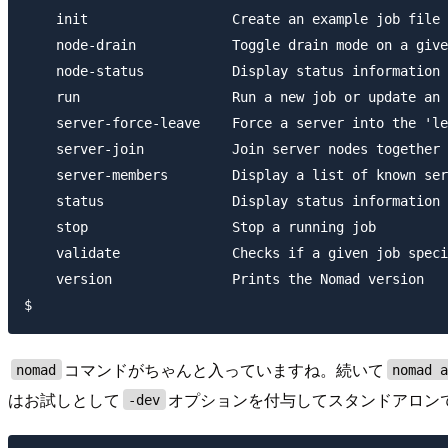
    init                  Create an example job file

    node-drain            Toggle drain mode on a give
    node-status           Display status information 
    run                   Run a new job or update an 
    server-force-leave    Force a server into the 'le
    server-join           Join server nodes together

    server-members        Display a list of known ser
    status                Display status information 
    stop                  Stop a running job

    validate              Checks if a given job speci
    version               Prints the Nomad version

コマンドがちゃんと入っていますね。続いて
nomad
nomad 
はお試しとして
オプションを付与してスタンドアロン
-dev