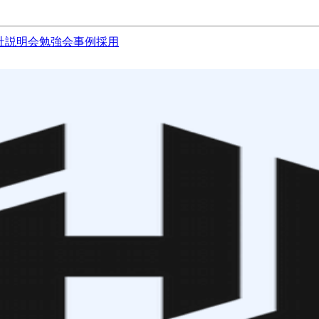
社説明会
勉強会
事例
採用