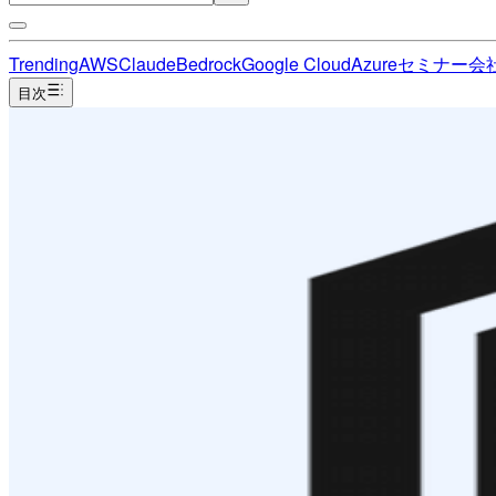
Trending
AWS
Claude
Bedrock
Google Cloud
Azure
セミナー
会
目次