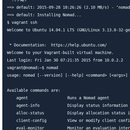
==> default: 2015-09-28 18:26:26 (2.10 MB/s) - ‘nomad
==> default: Installing Nomad...

$ vagrant ssh

Welcome to Ubuntu 14.04.1 LTS (GNU/Linux 3.13.0-32-ge
 * Documentation:  https://help.ubuntu.com/

Welcome to your Vagrant-built virtual machine.

Last login: Fri Jan 30 07:21:35 2015 from 10.0.2.2

vagrant@nomad:~$ nomad

usage: nomad [--version] [--help] <command> [<args>]

Available commands are:

    agent                 Runs a Nomad agent

    agent-info            Display status information 
    alloc-status          Display allocation status i
    client-config         View or modify client confi
    eval-monitor          Monitor an evaluation inter