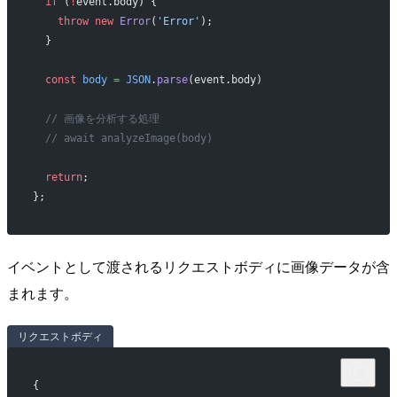
  if
 (
!
event.body) {
    throw
 new
 Error
(
'Error'
);
  }
  const
 body
 =
 JSON
.
parse
(event.body)
  // 画像を分析する処理
  // await analyzeImage(body)
  return
;
};
イベントとして渡されるリクエストボディに画像データが含
まれます。
リクエストボディ
{