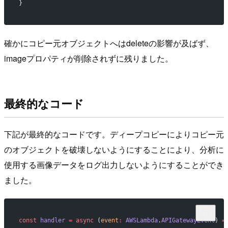
}
確かにコピー元オブジェクトへはdeleteの影響が及ばず、
imageプロパティが削除されずに残りました。
最終的なコード
下記が最終的なコードです。ディープコピーによりコピー元
のオブジェクトを破壊しないようにすることにより、分析に
使用する画像データをログ出力しないようにすることができ
ました。
const
 handler
 =
 async
 (
event
:
 AWSLambda
.
APIGatewayEvent
) 
=