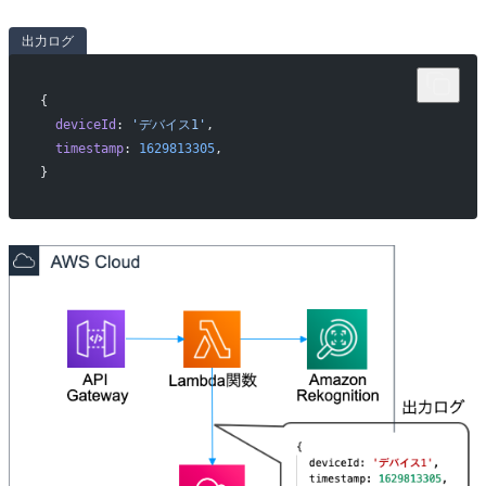
出力ログ
{
  deviceId
: 
'デバイス1'
,
  timestamp
: 
1629813305
,
}