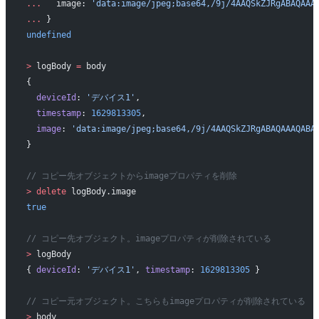
...
   image: 
'data:image/jpeg;base64,/9j/4AAQSkZJRgABAQAAA
...
 }
undefined
>
 logBody 
=
 body
{
  deviceId
: 
'デバイス1'
,
  timestamp
: 
1629813305
,
  image
: 
'data:image/jpeg;base64,/9j/4AAQSkZJRgABAQAAAQABA
}
// コピー先オブジェクトからimageプロパティを削除
>
 delete
 logBody.image
true
// コピー先オブジェクト。imageプロパティが削除されている
>
 logBody
{ 
deviceId
: 
'デバイス1'
, 
timestamp
: 
1629813305
 }
// コピー元オブジェクト。こちらもimageプロパティが削除されている
>
 body