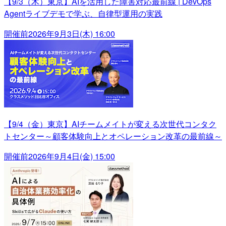
【9/3（木）東京】AIを活用した障害対応最前線 | DevOps
Agentライブデモで学ぶ、自律型運用の実践
開催前
2026年9月3日(木) 16:00
【9/4（金）東京】AIチームメイトが変える次世代コンタク
トセンター～顧客体験向上とオペレーション改革の最前線～
開催前
2026年9月4日(金) 15:00