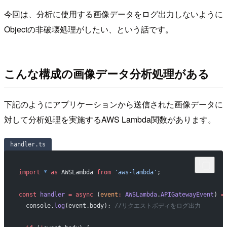
今回は、分析に使用する画像データをログ出力しないように
Objectの非破壊処理がしたい、という話です。
こんな構成の画像データ分析処理がある
下記のようにアプリケーションから送信された画像データに
対して分析処理を実施するAWS Lambda関数があります。
handler.ts
import
 *
 as
 AWSLambda 
from
 'aws-lambda'
;
const
 handler
 =
 async
 (
event
:
 AWSLambda
.
APIGatewayEvent
) 
=
  console.
log
(event.body); 
//リクエストボディをログ出力