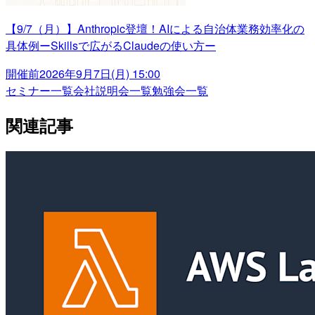
【9/7（月）】Anthropic登壇！AIによる自治体業務効率化の
具体例ーSkillsで広がるClaudeの使い方ー
開催前
2026年9月7日(月) 15:00
セミナー一覧
会社説明会一覧
勉強会一覧
関連記事