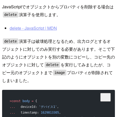
JavaScriptでオブジェクトからプロパティを削除する場合は
演算子を使用します。
delete
delete - JavaScript | MDN
演算子は破壊処理となるため、出力ログとするオ
delete
ブジェクトに対してのみ実行する必要があります。そこで下
記のようにオブジェクトを別の変数にコピーし、コピー先の
オブジェクトに対して
を実行してみましたが、コ
delete
ピー元のオブジェクトまで
プロパティが削除されて
image
しまいました。
>const
 body
 =
 {
...
   deviceId: 
'デバイス1'
,
...
   timestamp: 
1629813305
,