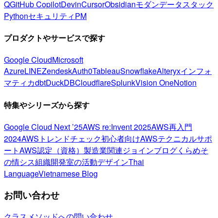
Q
GitHub Copilot
Devin
Cursor
Obsidian
モダンデータスタック
Python
セキュリティ
PM
プロダクトやサービスで探す
Google Cloud
Microsoft
Azure
LINE
Zendesk
Auth0
Tableau
Snowflake
Alteryx
インフォ
マティカ
dbt
DuckDB
Cloudflare
Splunk
Vision One
Notion
特集やシリーズから探す
Google Cloud Next ’25
AWS re:Invent 2025
AWS再入門
2024
AWSトレンドチェック
初心者向け
AWSテクニカルサポ
ート
AWS認定（資格）
製造業関連
ジョインブログ
くらめそ
の情シス
組織開発室の活動
デザイン
Thai
Language
Vietnamese Blog
お問い合わせ
クラスメソッドへの問い合わせ