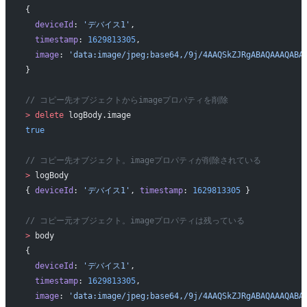
{
  deviceId
: 
'デバイス1'
,
  timestamp
: 
1629813305
,
  image
: 
'data:image/jpeg;base64,/9j/4AAQSkZJRgABAQAAAQABA
}
// コピー先オブジェクトからimageプロパティを削除
>
 delete
 logBody.image
true
// コピー先オブジェクト。imageプロパティが削除されている
>
 logBody
{ 
deviceId
: 
'デバイス1'
, 
timestamp
: 
1629813305
 }
// コピー元オブジェクト。imageプロパティは残っている
>
 body
{
  deviceId
: 
'デバイス1'
,
  timestamp
: 
1629813305
,
  image
: 
'data:image/jpeg;base64,/9j/4AAQSkZJRgABAQAAAQABA