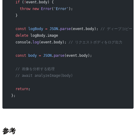
  if
 (
!
event.body) {
    throw
 new
 Error
(
'Error'
);
  }
  const
 logBody
 =
 JSON
.
parse
(event.body); 
// ディープコピー
  delete
 logBody.image
  console.
log
(event.body); 
// リクエストボディをログ出力
  const
 body
 =
 JSON
.
parse
(event.body);
  // 画像を分析する処理
  // await analyzeImage(body)
  return
;
};
参考