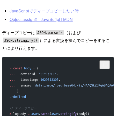
JavaScriptでディープコピーしたい時
Object.assign() - JavaScript | MDN
ディープコピーは
（および
JSON.parse()
）による変換を挟んでコピーをするこ
JSON.stringify()
とにより行えます。
>
 const
 body
 =
 {
...
   deviceId: 
'デバイス1'
,
...
   timestamp: 
1629813305
,
...
   image: 
'data:image/jpeg;base64,/9j/4AAQSkZJRgABAQAAA
...
 }
undefined
// ディープコピー
>
 logBody 
=
 JSON
.
parse
(
JSON
.
stringify
(body))