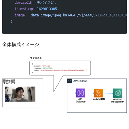
  deviceId
: 
'デバイス1'
,
  timestamp
: 
1629813305
,
  image
: 
'data:image/jpeg;base64,/9j/4AAQSkZJRgABAQAAAQABA
}
全体構成イメージ