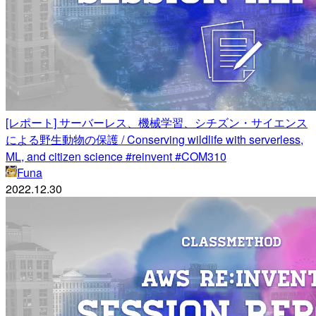
[レポート] サーバーレス、機械学習、シチズン・サイエンス
による野生動物の保護 / Conserving wildlife with serverless,
ML, and citizen science #reinvent #COM310
Funa
2022.12.30