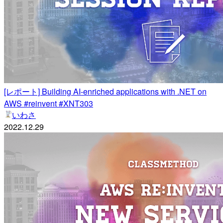
[レポート] Building AI-enriched applications with .NET on
AWS #reinvent #XNT303
いわさ
2022.12.29