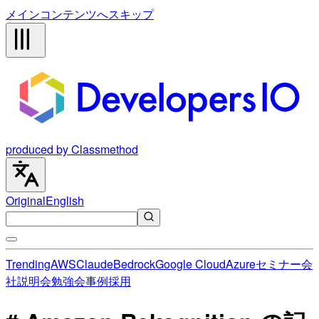
メインコンテンツへスキップ
produced by Classmethod
Original
English
Trending
AWS
Claude
Bedrock
Google Cloud
Azure
セミナー
会
社説明会
勉強会
事例
採用