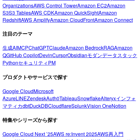
Organizations
AWS Control Tower
Amazon EC2
Amazon
S3
S3 Tables
AWS CDK
Amazon QuickSight
Amazon
Redshift
AWS Amplify
Amazon CloudFront
Amazon Connect
注目のテーマ
生成AI
MCP
ChatGPT
Claude
Amazon Bedrock
RAG
Amazon
Q
GitHub Copilot
Devin
Cursor
Obsidian
モダンデータスタック
Python
セキュリティ
PM
プロダクトやサービスで探す
Google Cloud
Microsoft
Azure
LINE
Zendesk
Auth0
Tableau
Snowflake
Alteryx
インフォ
マティカ
dbt
DuckDB
Cloudflare
Splunk
Vision One
Notion
特集やシリーズから探す
Google Cloud Next ’25
AWS re:Invent 2025
AWS再入門