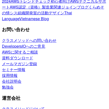
2024
AWSトレンドチェック
初心者向け
AWSテクニカルサポ
ート
AWS認定（資格）
製造業関連
ジョインブログ
くらめそ
の情シス
組織開発室の活動
デザイン
Thai
Language
Vietnamese Blog
お問い合わせ
クラスメソッドへの問い合わせ
DevelopersIOへのご意見
AWSに関するご相談
資料ダウンロード
メールマガジン登録
セミナー情報
採用情報
会社説明会
勉強会
運営会社
クラスメソッドについて