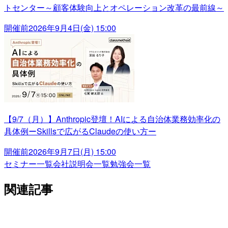
トセンター～顧客体験向上とオペレーション改革の最前線～
開催前
2026年9月4日(金) 15:00
【9/7（月）】Anthropic登壇！AIによる自治体業務効率化の
具体例ーSkillsで広がるClaudeの使い方ー
開催前
2026年9月7日(月) 15:00
セミナー一覧
会社説明会一覧
勉強会一覧
関連記事