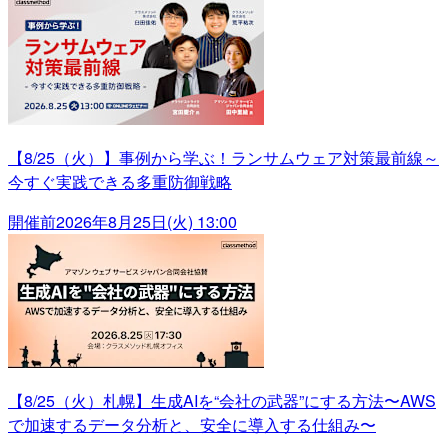
【8/25（火）】事例から学ぶ！ランサムウェア対策最前線～
今すぐ実践できる多重防御戦略
開催前
2026年8月25日(火) 13:00
【8/25（火）札幌】生成AIを“会社の武器”にする方法〜AWS
で加速するデータ分析と、安全に導入する仕組み〜