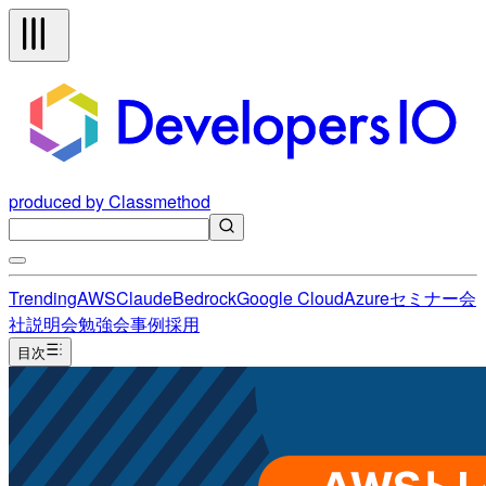
produced by Classmethod
Trending
AWS
Claude
Bedrock
Google Cloud
Azure
セミナー
会
社説明会
勉強会
事例
採用
目次