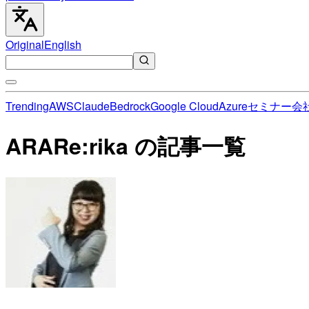
Original
English
Trending
AWS
Claude
Bedrock
Google Cloud
Azure
セミナー
会
ARARe:rika の記事一覧