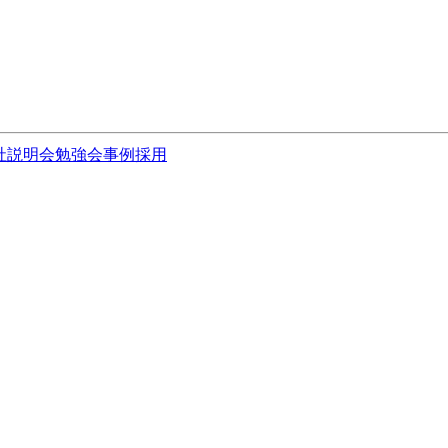
社説明会
勉強会
事例
採用