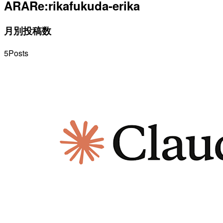
ARARe:rika
fukuda-erika
月別投稿数
5
Posts