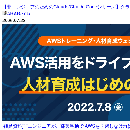
【非エンジニアのためのClaude/Claude Codeシリーズ
ARARe:rika
2026.07.28
[補足資料]非エンジニアが、部署異動で AWSを学習しなけ