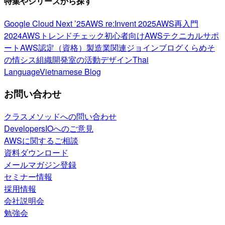
特集やシリーズから探す
Google Cloud Next ’25
AWS re:Invent 2025
AWS再入門
2024
AWSトレンドチェック
初心者向け
AWSテクニカルサポ
ート
AWS認定（資格）
製造業関連
ジョインブログ
くらめそ
の情シス
組織開発室の活動
デザイン
Thai
Language
Vietnamese Blog
お問い合わせ
クラスメソッドへの問い合わせ
DevelopersIOへのご意見
AWSに関するご相談
資料ダウンロード
メールマガジン登録
セミナー情報
採用情報
会社説明会
勉強会