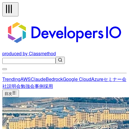
produced by Classmethod
Trending
AWS
Claude
Bedrock
Google Cloud
Azure
セミナー
会
社説明会
勉強会
事例
採用
目次