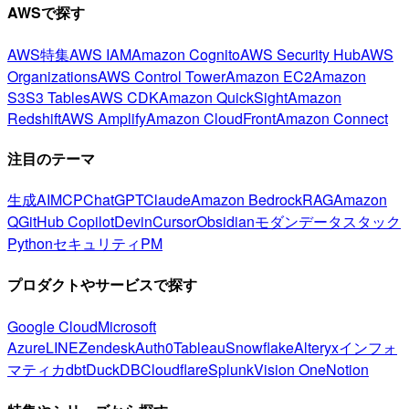
AWSで探す
AWS特集
AWS IAM
Amazon Cognito
AWS Security Hub
AWS
Organizations
AWS Control Tower
Amazon EC2
Amazon
S3
S3 Tables
AWS CDK
Amazon QuickSight
Amazon
Redshift
AWS Amplify
Amazon CloudFront
Amazon Connect
注目のテーマ
生成AI
MCP
ChatGPT
Claude
Amazon Bedrock
RAG
Amazon
Q
GitHub Copilot
Devin
Cursor
Obsidian
モダンデータスタック
Python
セキュリティ
PM
プロダクトやサービスで探す
Google Cloud
Microsoft
Azure
LINE
Zendesk
Auth0
Tableau
Snowflake
Alteryx
インフォ
マティカ
dbt
DuckDB
Cloudflare
Splunk
Vision One
Notion