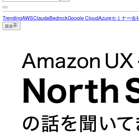
Trending
AWS
Claude
Bedrock
Google Cloud
Azure
セミナー
会
目次