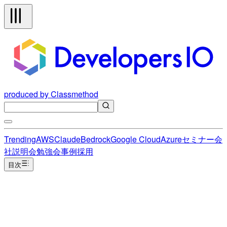
produced by Classmethod
Trending
AWS
Claude
Bedrock
Google Cloud
Azure
セミナー
会
社説明会
勉強会
事例
採用
目次