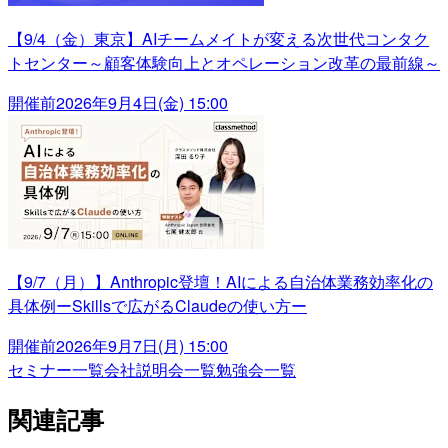
【9/4（金）東京】AIチームメイトが変える次世代コンタク
トセンター～顧客体験向上とオペレーション改革の最前線～
開催前
2026年9月4日(金) 15:00
【9/7（月）】Anthropic登壇！AIによる自治体業務効率化の
具体例ーSkillsで広がるClaudeの使い方ー
開催前
2026年9月7日(月) 15:00
セミナー一覧
会社説明会一覧
勉強会一覧
関連記事