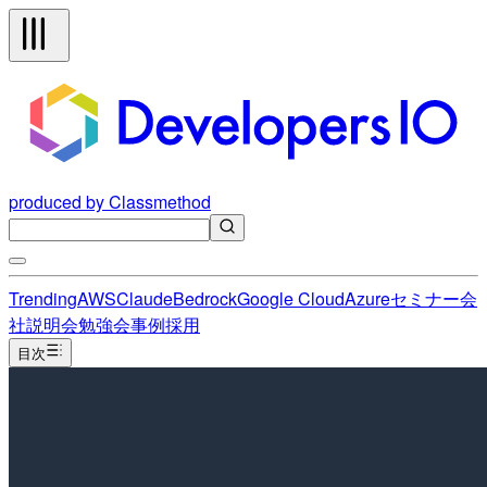
produced by Classmethod
Trending
AWS
Claude
Bedrock
Google Cloud
Azure
セミナー
会
社説明会
勉強会
事例
採用
目次