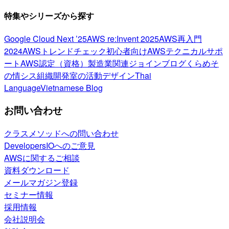
特集やシリーズから探す
Google Cloud Next ’25
AWS re:Invent 2025
AWS再入門
2024
AWSトレンドチェック
初心者向け
AWSテクニカルサポ
ート
AWS認定（資格）
製造業関連
ジョインブログ
くらめそ
の情シス
組織開発室の活動
デザイン
Thai
Language
Vietnamese Blog
お問い合わせ
クラスメソッドへの問い合わせ
DevelopersIOへのご意見
AWSに関するご相談
資料ダウンロード
メールマガジン登録
セミナー情報
採用情報
会社説明会