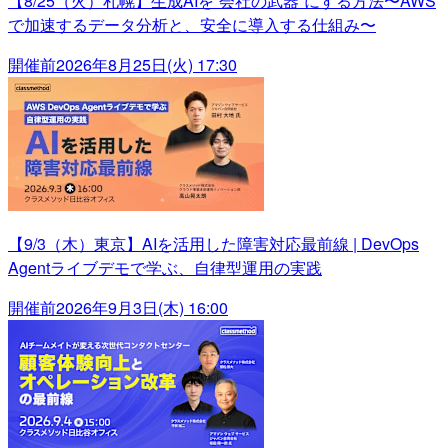
【8/25（火）札幌】生成AIを“会社の武器”にする方法〜AWS
で加速するデータ分析と、安全に導入する仕組み〜
開催前
2026年8月25日(火) 17:30
【9/3（木）東京】AIを活用した障害対応最前線 | DevOps
Agentライブデモで学ぶ、自律型運用の実践
開催前
2026年9月3日(木) 16:00