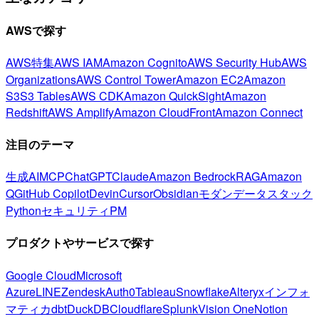
AWSで探す
AWS特集
AWS IAM
Amazon Cognito
AWS Security Hub
AWS
Organizations
AWS Control Tower
Amazon EC2
Amazon
S3
S3 Tables
AWS CDK
Amazon QuickSight
Amazon
Redshift
AWS Amplify
Amazon CloudFront
Amazon Connect
注目のテーマ
生成AI
MCP
ChatGPT
Claude
Amazon Bedrock
RAG
Amazon
Q
GitHub Copilot
Devin
Cursor
Obsidian
モダンデータスタック
Python
セキュリティ
PM
プロダクトやサービスで探す
Google Cloud
Microsoft
Azure
LINE
Zendesk
Auth0
Tableau
Snowflake
Alteryx
インフォ
マティカ
dbt
DuckDB
Cloudflare
Splunk
Vision One
Notion