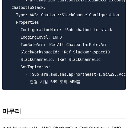
        - arn:aws:iam::aws:policy/CloudWatchReadOnlyA
  ChatbotToSlack:

    Type: AWS::Chatbot::SlackChannelConfiguration

    Properties:

      ConfigurationName: !Sub chatbot-to-slack

      LoggingLevel: INFO

      IamRoleArn: !GetAtt ChatbotIamRole.Arn

      SlackWorkspaceId: !Ref SlackWorkspaceID

      SlackChannelId: !Ref SlackChannelId

      SnsTopicArns:

        - !Sub arn:aws:sns:ap-northeast-1:${AWS::Acco
마무리