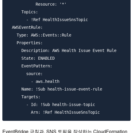
            Resource: '*'

      Topics:

        - !Ref HealthIssueSnsTopic

  AWSEventRule:

    Type: AWS::Events::Rule

    Properties:

      Description: AWS Health Issue Event Rule

      State: ENABLED

      EventPattern:

        source:

          - aws.health

      Name: !Sub health-issue-event-rule

      Targets:

        - Id: !Sub health-issue-topic

EventBridge 규칙과, SNS 토픽을 작성하는 CloudFormation