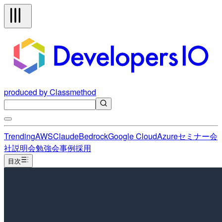
produced by Classmethod
Trending
AWS
Claude
Bedrock
Google Cloud
Azure
セミナー
会
社説明会
勉強会
事例
採用
目次