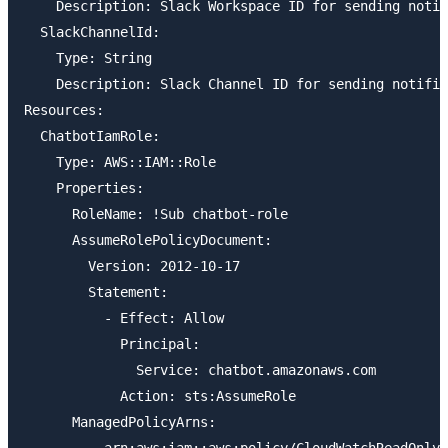
    Description: Slack Workspace ID for sending notif
  SlackChannelId:

    Type: String

    Description: Slack Channel ID for sending notific
Resources:

  ChatbotIamRole:

    Type: AWS::IAM::Role

    Properties:

      RoleName: !Sub chatbot-role

      AssumeRolePolicyDocument:

        Version: 2012-10-17

        Statement:

          - Effect: Allow

            Principal:

              Service: chatbot.amazonaws.com

            Action: sts:AssumeRole

      ManagedPolicyArns:
