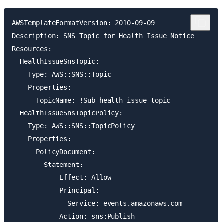
AWSTemplateFormatVersion: 2010-09-09

Description: SNS Topic for Health Issue Notice

Resources:

  HealthIssueSnsTopic:

    Type: AWS::SNS::Topic

    Properties:

      TopicName: !Sub health-issue-topic

  HealthIssueSnsTopicPolicy:

    Type: AWS::SNS::TopicPolicy

    Properties:

      PolicyDocument:

        Statement:

          - Effect: Allow

            Principal:

              Service: events.amazonaws.com

            Action: sns:Publish
