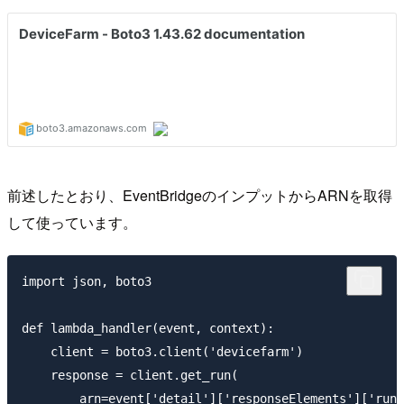
前述したとおり、EventBridgeのインプットからARNを取得
して使っています。
import json, boto3

def lambda_handler(event, context):

    client = boto3.client('devicefarm')

    response = client.get_run(

        arn=event['detail']['responseElements']['run'