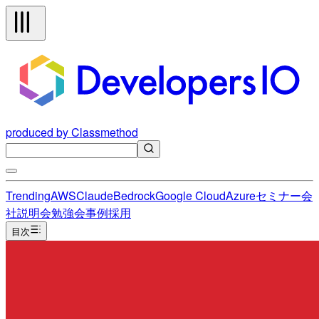
produced by Classmethod
Trending
AWS
Claude
Bedrock
Google Cloud
Azure
セミナー
会
社説明会
勉強会
事例
採用
目次