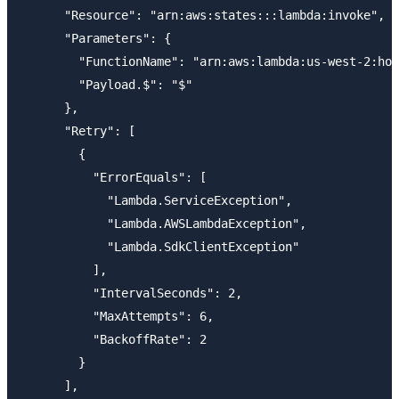
      "Resource": "arn:aws:states:::lambda:invoke",

      "Parameters": {

        "FunctionName": "arn:aws:lambda:us-west-2:hog
        "Payload.$": "$"

      },

      "Retry": [

        {

          "ErrorEquals": [

            "Lambda.ServiceException",

            "Lambda.AWSLambdaException",

            "Lambda.SdkClientException"

          ],

          "IntervalSeconds": 2,

          "MaxAttempts": 6,

          "BackoffRate": 2

        }

      ],
