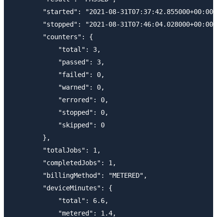
        "started": "2021-08-31T07:37:42.855000+00:00"
        "stopped": "2021-08-31T07:46:04.028000+00:00"
        "counters": {

            "total": 3,

            "passed": 3,

            "failed": 0,

            "warned": 0,

            "errored": 0,

            "stopped": 0,

            "skipped": 0

        },

        "totalJobs": 1,

        "completedJobs": 1,

        "billingMethod": "METERED",

        "deviceMinutes": {

            "total": 6.6,

            "metered": 1.4,
