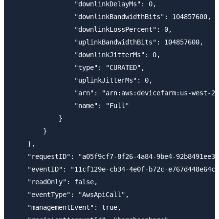
                "downlinkDelayMs": 0,

                "downlinkBandwidthBits": 104857600,

                "downlinkLossPercent": 0,

                "uplinkBandwidthBits": 104857600,

                "downlinkJitterMs": 0,

                "type": "CURATED",

                "uplinkJitterMs": 0,

                "arn": "arn:aws:devicefarm:us-west-2:
                "name": "Full"

            }

        }

    },

    "requestID": "a05f9cf7-8f26-4a84-9be4-92b8491ee3e
    "eventID": "11cf129e-cb34-4e0f-b72c-e767d448e64c"
    "readOnly": false,

    "eventType": "AwsApiCall",

    "managementEvent": true,
