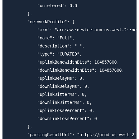
            "unmetered": 0.0

        },

        "networkProfile": {

            "arn": "arn:aws:devicefarm:us-west-2::net
            "name": "Full",

            "description": " ",

            "type": "CURATED",

            "uplinkBandwidthBits": 104857600,

            "downlinkBandwidthBits": 104857600,

            "uplinkDelayMs": 0,

            "downlinkDelayMs": 0,

            "uplinkJitterMs": 0,

            "downlinkJitterMs": 0,

            "uplinkLossPercent": 0,

            "downlinkLossPercent": 0

        },

        "parsingResultUrl": "https://prod-us-west-2-r