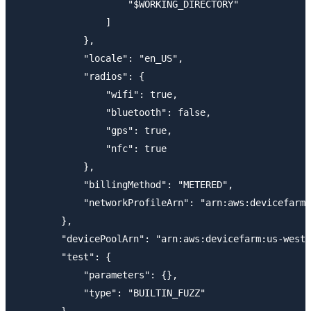
                    "$WORKING_DIRECTORY"

                ]

            },

            "locale": "en_US",

            "radios": {

                "wifi": true,

                "bluetooth": false,

                "gps": true,

                "nfc": true

            },

            "billingMethod": "METERED",

            "networkProfileArn": "arn:aws:devicefarm:
        },

        "devicePoolArn": "arn:aws:devicefarm:us-west-
        "test": {

            "parameters": {},

            "type": "BUILTIN_FUZZ"

        },
