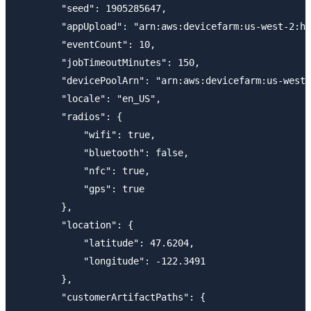
        "seed": 1905285647,

        "appUpload": "arn:aws:devicefarm:us-west-2:ho
        "eventCount": 10,

        "jobTimeoutMinutes": 150,

        "devicePoolArn": "arn:aws:devicefarm:us-west-
        "locale": "en_US",

        "radios": {

            "wifi": true,

            "bluetooth": false,

            "nfc": true,

            "gps": true

        },

        "location": {

            "latitude": 47.6204,

            "longitude": -122.3491

        },

        "customerArtifactPaths": {
