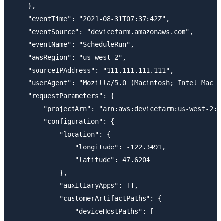
    },

    "eventTime": "2021-08-31T07:37:42Z",

    "eventSource": "devicefarm.amazonaws.com",

    "eventName": "ScheduleRun",

    "awsRegion": "us-west-2",

    "sourceIPAddress": "111.111.111.111",

    "userAgent": "Mozilla/5.0 (Macintosh; Intel Mac O
    "requestParameters": {

        "projectArn": "arn:aws:devicefarm:us-west-2:h
        "configuration": {

            "location": {

                "longitude": -122.3491,

                "latitude": 47.6204

            },

            "auxiliaryApps": [],

            "customerArtifactPaths": {

                "deviceHostPaths": [
