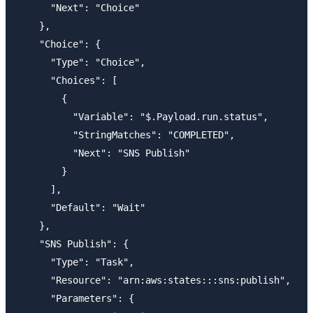
      "Next": "Choice"

    },

    "Choice": {

      "Type": "Choice",

      "Choices": [

        {

          "Variable": "$.Payload.run.status",

          "StringMatches": "COMPLETED",

          "Next": "SNS Publish"

        }

      ],

      "Default": "Wait"

    },

    "SNS Publish": {

      "Type": "Task",

      "Resource": "arn:aws:states:::sns:publish",

      "Parameters": {
