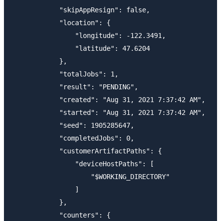
            "skipAppResign": false,

            "location": {

                "longitude": -122.3491,

                "latitude": 47.6204

            },

            "totalJobs": 1,

            "result": "PENDING",

            "created": "Aug 31, 2021 7:37:42 AM",

            "started": "Aug 31, 2021 7:37:42 AM",

            "seed": 1905285647,

            "completedJobs": 0,

            "customerArtifactPaths": {

                "deviceHostPaths": [

                    "$WORKING_DIRECTORY"

                ]

            },

            "counters": {
