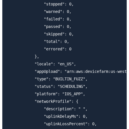
                "stopped": 0,

                "warned": 0,

                "failed": 0,

                "passed": 0,

                "skipped": 0,

                "total": 0,

                "errored": 0

            },

            "locale": "en_US",

            "appUpload": "arn:aws:devicefarm:us-west-
            "type": "BUILTIN_FUZZ",

            "status": "SCHEDULING",

            "platform": "IOS_APP",

            "networkProfile": {

                "description": " ",

                "uplinkDelayMs": 0,

                "uplinkLossPercent": 0,
