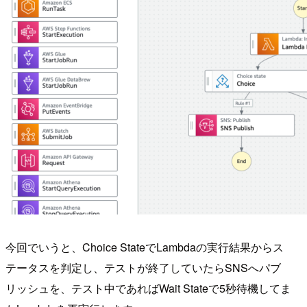
今回でいうと、Choice StateでLambdaの実行結果からス
テータスを判定し、テストが終了していたらSNSへパブ
リッシュを、テスト中であればWait Stateで5秒待機してま