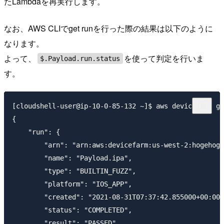
たLambdaを再実行します。
なお、AWS CLIでget runを行った際の結果は以下のように
なります。
よって、
を使って判定を行いま
$.Payload.run.status
す。
[cloudshell-user@ip-10-0-85-132 ~]$ aws devicefarm ge
{

    "run": {

        "arn": "arn:aws:devicefarm:us-west-2:hogehoge
        "name": "Payload.ipa",

        "type": "BUILTIN_FUZZ",

        "platform": "IOS_APP",

        "created": "2021-08-31T07:37:42.855000+00:00"
        "status": "COMPLETED",

        "result": "PASSED",
