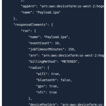
        "appArn": "arn:aws:devicefarm:us-west-2:hogeh
        "name": "Payload.ipa"

    },

    "responseElements": {

        "run": {

            "name": "Payload.ipa",

            "eventCount": 10,

            "jobTimeoutMinutes": 150,

            "arn": "arn:aws:devicefarm:us-west-2:hoge
            "billingMethod": "METERED",

            "radios": {

                "wifi": true,

                "bluetooth": false,

                "gps": true,

                "nfc": true

            },

            "devicePoolArn": "arn:aws:devicefarm:us-w