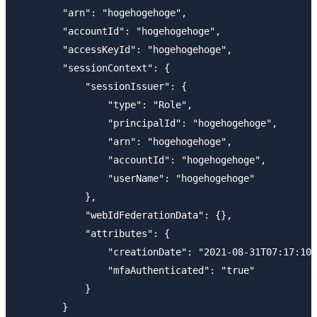
        "arn": "hogehogehoge",

        "accountId": "hogehogehoge",

        "accessKeyId": "hogehogehoge",

        "sessionContext": {

            "sessionIssuer": {

                "type": "Role",

                "principalId": "hogehogehoge",

                "arn": "hogehogehoge",

                "accountId": "hogehogehoge",

                "userName": "hogehogehoge"

            },

            "webIdFederationData": {},

            "attributes": {

                "creationDate": "2021-08-31T07:17:10Z
                "mfaAuthenticated": "true"

            }

        }
