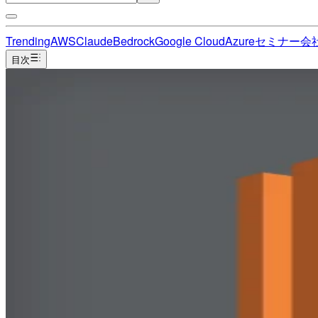
Trending
AWS
Claude
Bedrock
Google Cloud
Azure
セミナー
会
目次