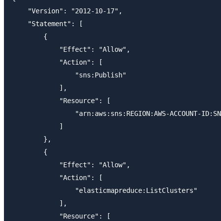
    "Version": "2012-10-17",

    "Statement": [

        {

            "Effect": "Allow",

            "Action": [

                "sns:Publish"

            ],

            "Resource": [

                "arn:aws:sns:REGION:AWS-ACCOUNT-ID:SN
            ]

        },

        {

            "Effect": "Allow",

            "Action": [

                "elasticmapreduce:ListClusters"

            ],

            "Resource": [
