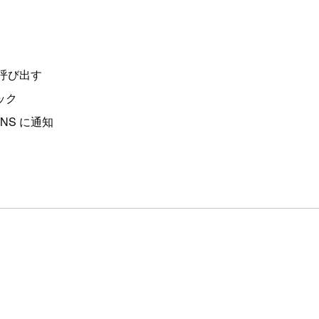
aを呼び出す
ック
NS に通知