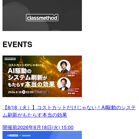
EVENTS
【8/18（火）】コストカットだけじゃない！AI駆動のシステ
ム刷新がもたらす本当の効果
開催前
2026年8月18日(火) 15:00