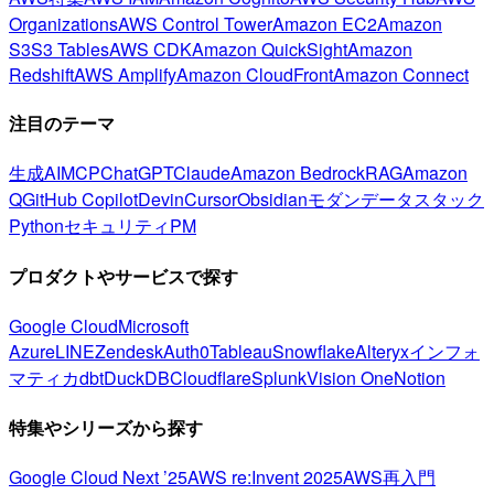
Organizations
AWS Control Tower
Amazon EC2
Amazon
S3
S3 Tables
AWS CDK
Amazon QuickSight
Amazon
Redshift
AWS Amplify
Amazon CloudFront
Amazon Connect
注目のテーマ
生成AI
MCP
ChatGPT
Claude
Amazon Bedrock
RAG
Amazon
Q
GitHub Copilot
Devin
Cursor
Obsidian
モダンデータスタック
Python
セキュリティ
PM
プロダクトやサービスで探す
Google Cloud
Microsoft
Azure
LINE
Zendesk
Auth0
Tableau
Snowflake
Alteryx
インフォ
マティカ
dbt
DuckDB
Cloudflare
Splunk
Vision One
Notion
特集やシリーズから探す
Google Cloud Next ’25
AWS re:Invent 2025
AWS再入門