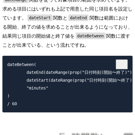
求める項目にはいずれも上記で用意した同じ項目名を設定し
ています。
関数と
関数は範囲におけ
dateStart
dateEnd
る開始、終了の値を求めることが出来るようになっており、
結果同じ項目の開始値と終了値を
関数に渡す
dateBetween
ことが出来ている、という流れですね。
dateBetween(

	dateEnd(dateRange(prop("日付時刻(開始〜終了)"),prop("日付時刻(開始〜終了)"))),

	dateStart(dateRange(prop("日付時刻(開始〜終了)"),prop("日付時刻(開始〜終了)"))),

	"minutes"

)
