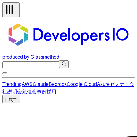
produced by Classmethod
Trending
AWS
Claude
Bedrock
Google Cloud
Azure
セミナー
会
社説明会
勉強会
事例
採用
目次