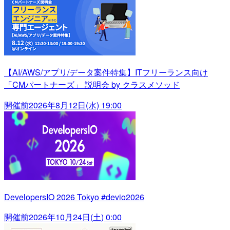
【AI/AWS/アプリ/データ案件特集】ITフリーランス向け
「CMパートナーズ」 説明会 by クラスメソッド
開催前
2026年8月12日(水) 19:00
DevelopersIO 2026 Tokyo #devio2026
開催前
2026年10月24日(土) 0:00