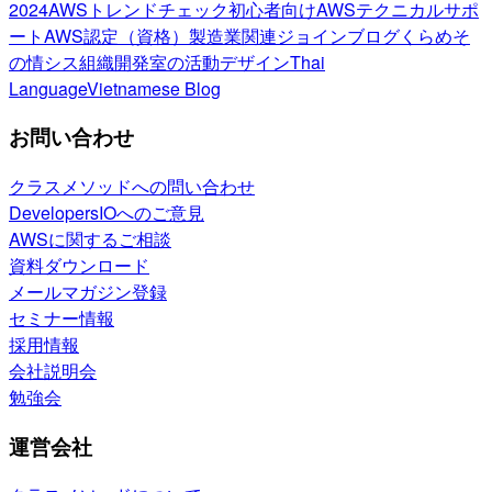
2024
AWSトレンドチェック
初心者向け
AWSテクニカルサポ
ート
AWS認定（資格）
製造業関連
ジョインブログ
くらめそ
の情シス
組織開発室の活動
デザイン
Thai
Language
Vietnamese Blog
お問い合わせ
クラスメソッドへの問い合わせ
DevelopersIOへのご意見
AWSに関するご相談
資料ダウンロード
メールマガジン登録
セミナー情報
採用情報
会社説明会
勉強会
運営会社