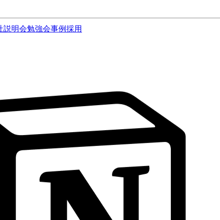
社説明会
勉強会
事例
採用