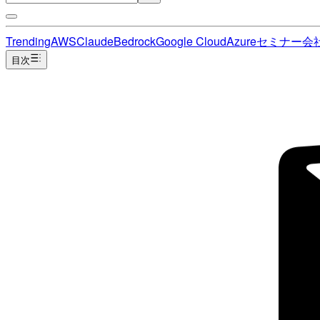
Trending
AWS
Claude
Bedrock
Google Cloud
Azure
セミナー
会
目次