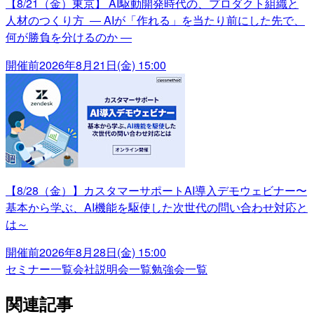
【8/21（金）東京】 AI駆動開発時代の、プロダクト組織と
人材のつくり方 ― AIが「作れる」を当たり前にした先で、
何が勝負を分けるのか ―
開催前
2026年8月21日(金) 15:00
【8/28（金）】カスタマーサポートAI導入デモウェビナー〜
基本から学ぶ、AI機能を駆使した次世代の問い合わせ対応と
は～
開催前
2026年8月28日(金) 15:00
セミナー一覧
会社説明会一覧
勉強会一覧
関連記事