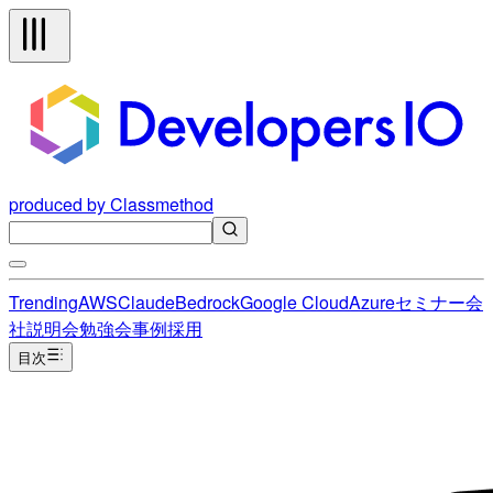
produced by Classmethod
Trending
AWS
Claude
Bedrock
Google Cloud
Azure
セミナー
会
社説明会
勉強会
事例
採用
目次