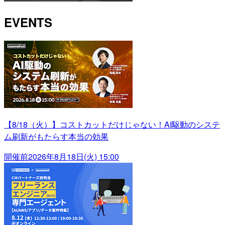
EVENTS
【8/18（火）】コストカットだけじゃない！AI駆動のシステ
ム刷新がもたらす本当の効果
開催前
2026年8月18日(火) 15:00