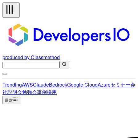
produced by Classmethod
Trending
AWS
Claude
Bedrock
Google Cloud
Azure
セミナー
会
社説明会
勉強会
事例
採用
目次