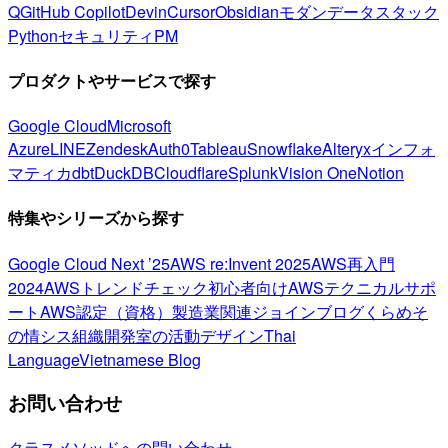
Q
GitHub Copilot
Devin
Cursor
Obsidian
モダンデータスタック
Python
セキュリティ
PM
プロダクトやサービスで探す
Google Cloud
Microsoft
Azure
LINE
Zendesk
Auth0
Tableau
Snowflake
Alteryx
インフォ
マティカ
dbt
DuckDB
Cloudflare
Splunk
Vision One
Notion
特集やシリーズから探す
Google Cloud Next ’25
AWS re:Invent 2025
AWS再入門
2024
AWSトレンドチェック
初心者向け
AWSテクニカルサポ
ート
AWS認定（資格）
製造業関連
ジョインブログ
くらめそ
の情シス
組織開発室の活動
デザイン
Thai
Language
Vietnamese Blog
お問い合わせ
クラスメソッドへの問い合わせ