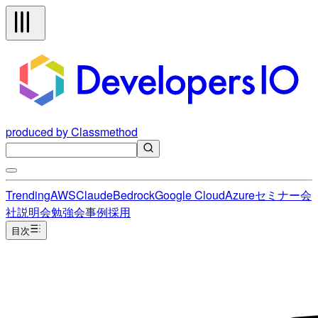
produced by Classmethod
Trending
AWS
Claude
Bedrock
Google Cloud
Azure
セミナー
会
社説明会
勉強会
事例
採用
目次