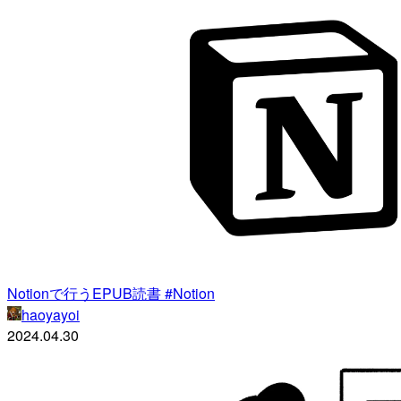
Notionで行うEPUB読書 #Notion
haoyayoi
2024.04.30