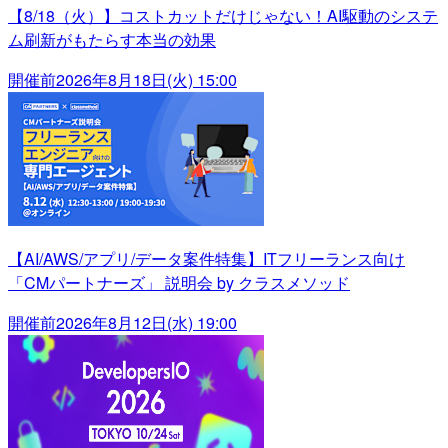
【8/18（火）】コストカットだけじゃない！AI駆動のシステ
ム刷新がもたらす本当の効果
開催前
2026年8月18日(火) 15:00
【AI/AWS/アプリ/データ案件特集】ITフリーランス向け
「CMパートナーズ」 説明会 by クラスメソッド
開催前
2026年8月12日(水) 19:00