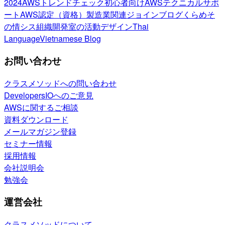
2024
AWSトレンドチェック
初心者向け
AWSテクニカルサポ
ート
AWS認定（資格）
製造業関連
ジョインブログ
くらめそ
の情シス
組織開発室の活動
デザイン
Thai
Language
Vietnamese Blog
お問い合わせ
クラスメソッドへの問い合わせ
DevelopersIOへのご意見
AWSに関するご相談
資料ダウンロード
メールマガジン登録
セミナー情報
採用情報
会社説明会
勉強会
運営会社
クラスメソッドについて