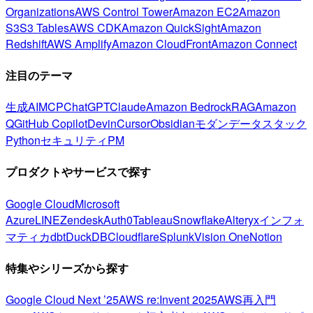
Organizations
AWS Control Tower
Amazon EC2
Amazon
S3
S3 Tables
AWS CDK
Amazon QuickSight
Amazon
Redshift
AWS Amplify
Amazon CloudFront
Amazon Connect
注目のテーマ
生成AI
MCP
ChatGPT
Claude
Amazon Bedrock
RAG
Amazon
Q
GitHub Copilot
Devin
Cursor
Obsidian
モダンデータスタック
Python
セキュリティ
PM
プロダクトやサービスで探す
Google Cloud
Microsoft
Azure
LINE
Zendesk
Auth0
Tableau
Snowflake
Alteryx
インフォ
マティカ
dbt
DuckDB
Cloudflare
Splunk
Vision One
Notion
特集やシリーズから探す
Google Cloud Next ’25
AWS re:Invent 2025
AWS再入門