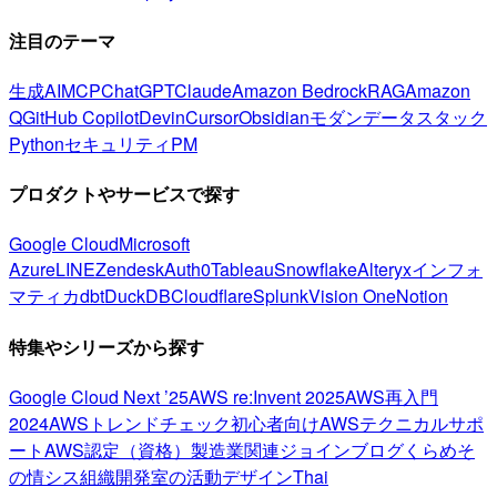
注目のテーマ
生成AI
MCP
ChatGPT
Claude
Amazon Bedrock
RAG
Amazon
Q
GitHub Copilot
Devin
Cursor
Obsidian
モダンデータスタック
Python
セキュリティ
PM
プロダクトやサービスで探す
Google Cloud
Microsoft
Azure
LINE
Zendesk
Auth0
Tableau
Snowflake
Alteryx
インフォ
マティカ
dbt
DuckDB
Cloudflare
Splunk
Vision One
Notion
特集やシリーズから探す
Google Cloud Next ’25
AWS re:Invent 2025
AWS再入門
2024
AWSトレンドチェック
初心者向け
AWSテクニカルサポ
ート
AWS認定（資格）
製造業関連
ジョインブログ
くらめそ
の情シス
組織開発室の活動
デザイン
Thai