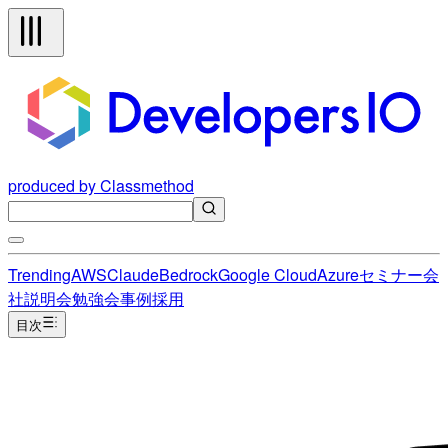
produced by Classmethod
Trending
AWS
Claude
Bedrock
Google Cloud
Azure
セミナー
会
社説明会
勉強会
事例
採用
目次