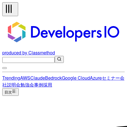
produced by Classmethod
Trending
AWS
Claude
Bedrock
Google Cloud
Azure
セミナー
会
社説明会
勉強会
事例
採用
目次