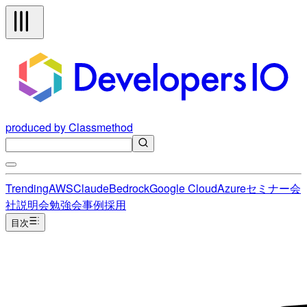
produced by Classmethod
Trending
AWS
Claude
Bedrock
Google Cloud
Azure
セミナー
会
社説明会
勉強会
事例
採用
目次