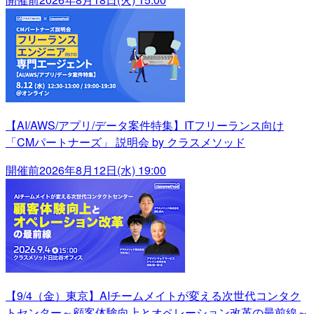
【AI/AWS/アプリ/データ案件特集】ITフリーランス向け
「CMパートナーズ」 説明会 by クラスメソッド
開催前
2026年8月12日(水) 19:00
【9/4（金）東京】AIチームメイトが変える次世代コンタク
トセンター～顧客体験向上とオペレーション改革の最前線～