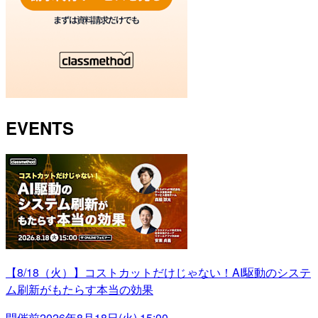
EVENTS
【8/18（火）】コストカットだけじゃない！AI駆動のシステ
ム刷新がもたらす本当の効果
開催前
2026年8月18日(火) 15:00