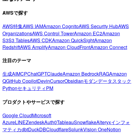
AWSで探す
AWS特集
AWS IAM
Amazon Cognito
AWS Security Hub
AWS
Organizations
AWS Control Tower
Amazon EC2
Amazon
S3
S3 Tables
AWS CDK
Amazon QuickSight
Amazon
Redshift
AWS Amplify
Amazon CloudFront
Amazon Connect
注目のテーマ
生成AI
MCP
ChatGPT
Claude
Amazon Bedrock
RAG
Amazon
Q
GitHub Copilot
Devin
Cursor
Obsidian
モダンデータスタック
Python
セキュリティ
PM
プロダクトやサービスで探す
Google Cloud
Microsoft
Azure
LINE
Zendesk
Auth0
Tableau
Snowflake
Alteryx
インフォ
マティカ
dbt
DuckDB
Cloudflare
Splunk
Vision One
Notion