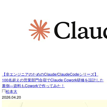
【非エンジニアのためのClaude/ClaudeCodeシリーズ】
100名超えの営業部門合宿でClaude Cowork研修を設計した
裏側—資料もCoworkで作ってみた！
松本大
2026.04.20