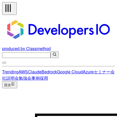
produced by Classmethod
Trending
AWS
Claude
Bedrock
Google Cloud
Azure
セミナー
会
社説明会
勉強会
事例
採用
目次