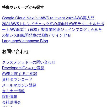
特集やシリーズから探す
Google Cloud Next ’25
AWS re:Invent 2025
AWS再入門
2024
AWSトレンドチェック
初心者向け
AWSテクニカルサポ
ート
AWS認定（資格）
製造業関連
ジョインブログ
くらめそ
の情シス
組織開発室の活動
デザイン
Thai
Language
Vietnamese Blog
お問い合わせ
クラスメソッドへの問い合わせ
DevelopersIOへのご意見
AWSに関するご相談
資料ダウンロード
メールマガジン登録
セミナー情報
採用情報
会社説明会