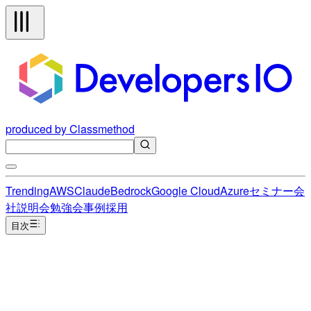
produced by Classmethod
Trending
AWS
Claude
Bedrock
Google Cloud
Azure
セミナー
会
社説明会
勉強会
事例
採用
目次