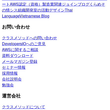
ート
AWS認定（資格）
製造業関連
ジョインブログ
くらめそ
の情シス
組織開発室の活動
デザイン
Thai
Language
Vietnamese Blog
お問い合わせ
クラスメソッドへの問い合わせ
DevelopersIOへのご意見
AWSに関するご相談
資料ダウンロード
メールマガジン登録
セミナー情報
採用情報
会社説明会
勉強会
運営会社
クラスメソッドについて