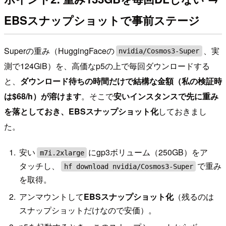
EBSスナップショットで事前ステージ
Superの重み（HuggingFaceの
、実
nvidia/Cosmos3-Super
測で124GiB）を、高価なp5の上で毎回ダウンロードする
と、
ダウンロード待ちの時間だけで結構な金額（私の検証時
は$68/h）が溶けます
。そこで
安いインスタンスで先に重み
を落としておき、EBSスナップショット化
しておきまし
た。
安い
にgp3ボリューム（250GB）をア
m7i.2xlarge
タッチし、
で重み
hf download nvidia/Cosmos3-Super
を取得。
アンマウントして
EBSスナップショット化
（残るのは
スナップショットだけなので安価）。