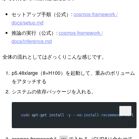
セットアップ手順（公式）:
cosmos-framework /
docs/setup.md
推論の実行（公式）:
cosmos-framework /
docs/inference.md
全体の流れとしてはざっくりこんな感じです。
p5.48xlarge（8×H100）を起動して、重みのボリューム
をアタッチする
システムの依存パッケージを入れる。
sudo
 apt-get
 install
 -y
 --no-install-recommends
 curl
 f
cosmos-frameworkを
で入れる（CUDAに合わせて
uv