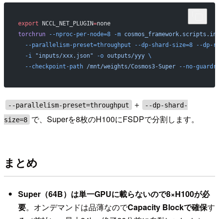
export
 NCCL_NET_PLUGIN
=
none
torchrun
 --nproc-per-node=8
 -m
 cosmos_framework.scripts.in
  --parallelism-preset=throughput
 --dp-shard-size=8
 --dp-r
  -i
 "inputs/xxx.json"
 -o
 outputs/yyy
 \
  --checkpoint-path
 /mnt/weights/Cosmos3-Super
 --no-guardr
＋
--parallelism-preset=throughput
--dp-shard-
で、Superを8枚のH100にFSDPで分割します。
size=8
まとめ
Super（64B）は単一GPUに載らないので8×H100が必
要
。オンデマンドは品薄なので
Capacity Blockで確保
す