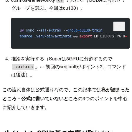
グループを選ぶ。今回はcu130）。
uv
 sync
 --all-extras
 --group=cu130-train
source
 .venv/bin/activate
 && 
export
 LD_LIBRARY_PATH
=
推論を実行する（Superは8GPUに分割するので
。← 初回のsegfaultがポイント3。コマンド
torchrun
は後述）。
この流れ自体は公式通りなので、この記事では
私が詰まった
ところ・公式に書いていないところ
の3つのポイントを中心
に紹介していきます。