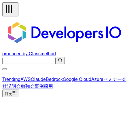
produced by Classmethod
Trending
AWS
Claude
Bedrock
Google Cloud
Azure
セミナー
会
社説明会
勉強会
事例
採用
目次