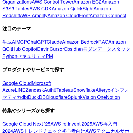
Organizations
AWS Control Tower
Amazon EC2
Amazon
S3
S3 Tables
AWS CDK
Amazon QuickSight
Amazon
Redshift
AWS Amplify
Amazon CloudFront
Amazon Connect
注目のテーマ
生成AI
MCP
ChatGPT
Claude
Amazon Bedrock
RAG
Amazon
Q
GitHub Copilot
Devin
Cursor
Obsidian
モダンデータスタック
Python
セキュリティ
PM
プロダクトやサービスで探す
Google Cloud
Microsoft
Azure
LINE
Zendesk
Auth0
Tableau
Snowflake
Alteryx
インフォ
マティカ
dbt
DuckDB
Cloudflare
Splunk
Vision One
Notion
特集やシリーズから探す
Google Cloud Next ’25
AWS re:Invent 2025
AWS再入門
2024
AWSトレンドチェック
初心者向け
AWSテクニカルサポ