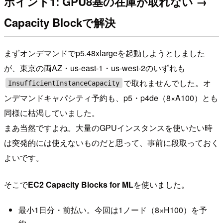
ポイント1: GPU8基の在庫が取れない →
Capacity Blockで解決
まずオンデマンドでp5.48xlargeを起動しようとしました
が、東京の両AZ・us-east-1・us-west-2のいずれも
で取れませんでした。オ
InsufficientInstanceCapacity
ンデマンドキャパシティ予約も、p5・p4de（8×A100）とも
同様に枯渇していました。
まあ当然ですよね。大量のGPUインスタンスを使いたい時
は突発的には使えないものだと思って、事前に段取っておく
よいです。
そこで
EC2 Capacity Blocks for ML
を使いました。
最小1日分・前払い。今回は1ノード（8×H100）を予