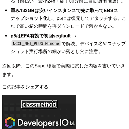
る（前払い・最小24h・終了30分前に自動terminate）。
重み133GBは安いインスタンスで先に取ってEBSス
ナップショット化
し、p5には復元してアタッチする。こ
れで高い箱の時間を再ダウンロードで溶かさない。
p5はEFA有効で初回segfault
→
で解決。デバイス名やスナップ
NCCL_NET_PLUGIN=none
ショット実行場所の細かい落とし穴に注意。
次回以降、このSuper環境で実際に試した内容を書いていき
ます。
この記事をシェアする