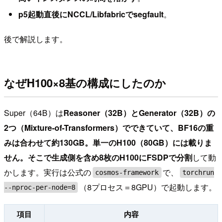
p5起動直後にNCCL/Libfabricでsegfault
。
後で解説します。
なぜH100×8基の構成にしたのか
Super（64B）は
Reasoner（32B）とGenerator（32B）の
2つ（Mixture-of-Transformers）
でできていて、BF16の重
みは合わせて約130GB。
単一のH100（80GB）には載りま
せん
。そこで生成側を含め
8枚のH100にFSDPで分割
して動
かします。実行は公式の
で、
cosmos-framework
torchrun
（8プロセス＝8GPU）で起動します。
--nproc-per-node=8
項目
内容