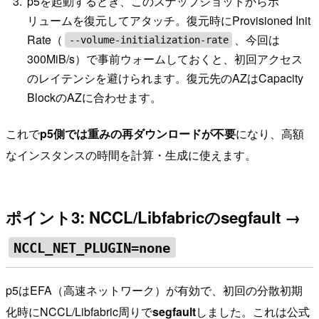
p5を起動するとき、このスナップショットからボ
リュームを復元してアタッチ。復元時にProvisioned Init
Rate（
、今回は
--volume-initialization-rate
300MiB/s）で事前ウォームしておくと、初回アクセス
のレイテンシを避けられます。復元先のAZはCapacity
BlockのAZに合わせます。
これで
p5側では重みの再ダウンロードが不要
になり、高額
なインスタンスの時間を計算・生成に使えます。
ポイント3: NCCL/Libfabricのsegfault →
NCCL_NET_PLUGIN=none
p5はEFA（高速ネットワーク）が有効で、初回の分散初期
化時にNCCL/Libfabric周りで
segfault
しました。これは公式