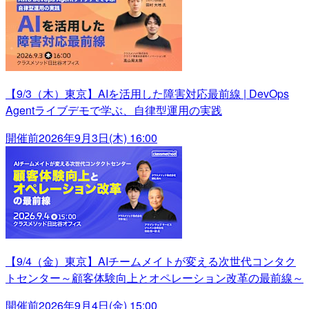
【9/3（木）東京】AIを活用した障害対応最前線 | DevOps
Agentライブデモで学ぶ、自律型運用の実践
開催前
2026年9月3日(木) 16:00
【9/4（金）東京】AIチームメイトが変える次世代コンタク
トセンター～顧客体験向上とオペレーション改革の最前線～
開催前
2026年9月4日(金) 15:00